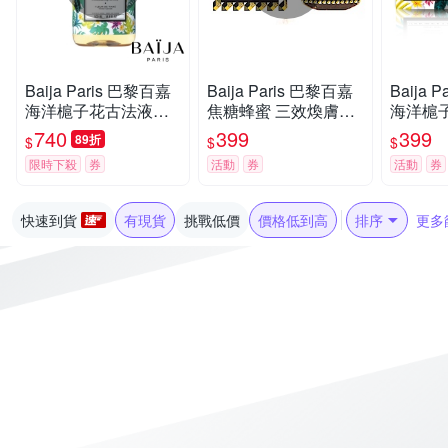
Baija Paris 巴黎百嘉
Baija Paris 巴黎百嘉
Baija 
海洋槴子花古法液體
焦糖蜂蜜 三效煥膚原
海洋槴
馬賽皂 500ml
生糖精去角質霜 60ml
雙質去角
740
399
399
89折
$
$
$
限時下殺
券
活動
券
活動
券
快速到貨
有現貨
挑戰低價
價格低到高
排序
更多