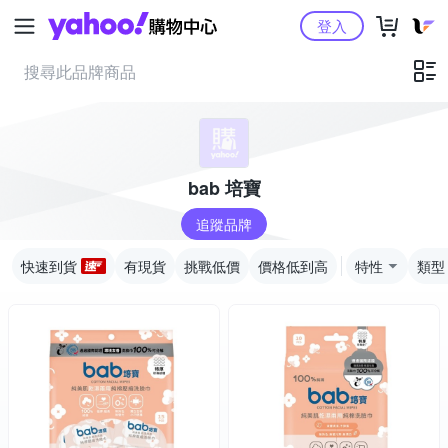
Yahoo購物中心
登入
bab 培寶
追蹤品牌
快速到貨
有現貨
挑戰低價
價格低到高
特性
類型