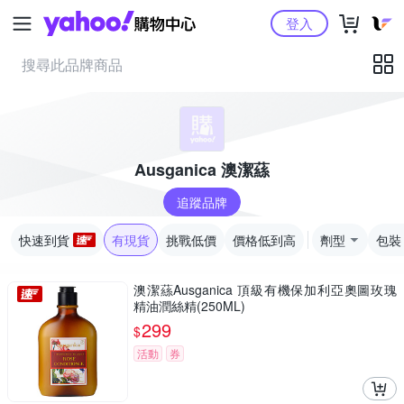
Yahoo購物中心
登入
Ausganica 澳潔蕬
追蹤品牌
快速到貨
有現貨
挑戰低價
價格低到高
劑型
包裝
澳潔蕬Ausganica 頂級有機保加利亞奧圖玫瑰
精油潤絲精(250ML)
299
$
活動
券