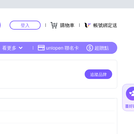
購物車
帳號綁定送
登入
看更多
uniopen 聯名卡
超贈點
追蹤品牌