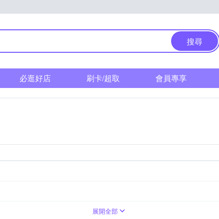
搜尋
必逛好店
刷卡/超取
會員專享
福岡縣
展開全部