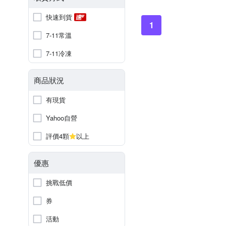
快速到貨
1
7-11常溫
7-11冷凍
商品狀況
有現貨
Yahoo自營
評價4顆
以上
優惠
挑戰低價
券
活動