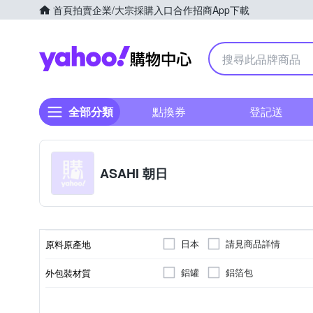
首頁
拍賣
企業/大宗採購入口
合作招商
App下載
Yahoo購物中心
全部分類
點換券
登記送
ASAHI 朝日
日本
請見商品詳情
原料原產地
鋁罐
鋁箔包
外包裝材質
碳酸飲料
請見商品詳情
乳酸飲料
大阪府
商品種類
製造/加工地