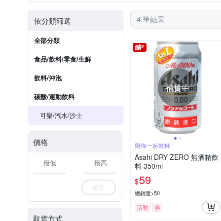
4 筆結果
依分類篩選
全部分類
食品/飲料/零食/生鮮
飲料/沖泡
補貨中
碳酸/運動飲料
可樂/汽水/沙士
價格
與你一起乾杯
Asahi DRY ZERO 無酒精飲
-
料 350ml
59
$
確定
總銷量>50
活動
券
取貨方式