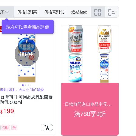
序
價格低到高
價格高到低
近期熱銷
現在可以查看商品評價
補貨中
酸甜滋味，大人小朋的最愛
台灣朝日 可爾必思乳酸菌發
酵乳 500ml
日韓熱門進口食品中元好食光滿$788享9折
199
$
滿788享9折
活動
券