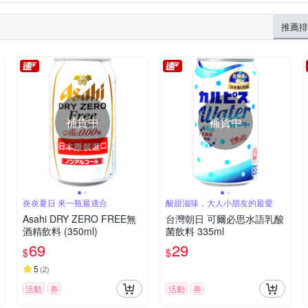
推薦排
補貨中
補貨中
炎炎夏日 來一瓶最適合
酸甜滋味，大人小朋友的最愛
Asahi DRY ZERO FREE無
台灣朝日 可爾必思水語乳酸
酒精飲料 (350ml)
菌飲料 335ml
69
29
$
$
5
(
2
)
活動
券
活動
券