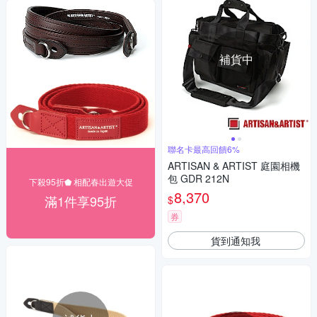
補貨中
聯名卡最高回饋6%
ARTISAN & ARTIST 庭園相機
包 GDR 212N
下殺95折⬟ 相配春出遊大促
8,370
滿1件享95折
$
券
貨到通知我