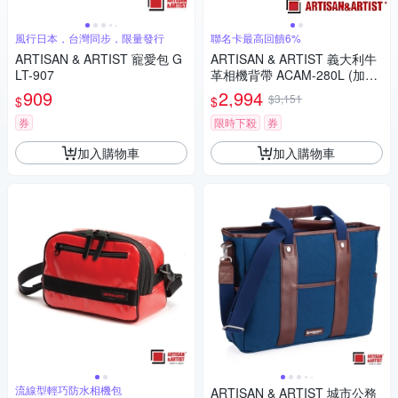
風行日本，台灣同步，限量發行
聯名卡最高回饋6%
ARTISAN & ARTIST 寵愛包 G
ARTISAN & ARTIST 義大利牛
LT-907
革相機背帶 ACAM-280L (加長
版/深棕)
909
2,994
$3,151
$
$
券
限時下殺
券
加入購物車
加入購物車
流線型輕巧防水相機包
ARTISAN & ARTIST 城市公務