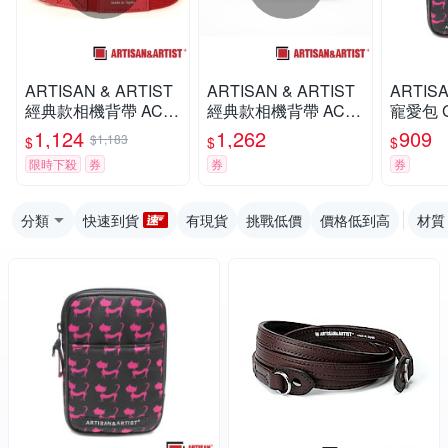
ARTISAN & ARTIST
ARTISAN & ARTIST
ARTISA
經典款相機背帶 ACA
經典款相機背帶 ACA
寵愛包 G
M-102(紅)
M-108(黑)
1,124
1,262
909
$1,183
$
$
$
限時下殺
券
券
券
分類
快速到貨
有現貨
挑戰低價
價格低到高
材質