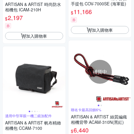
手提包 COV-7000SE (海軍藍)
ARTISAN & ARTIST 時尚防水
相機包 ICAM-210H
11,166
$
2,197
$
券
券
加入購物車
加入購物車
補貨中
聯名卡最高回饋6%
適用中型單眼一機二鏡加配件
ARTISAN & ARTIST 絲質編織
相機背帶 ACAM-310N(黑紅)
ARTISAN & ARTIST 帆布精緻
相機包 CCAM-7100
6,440
$