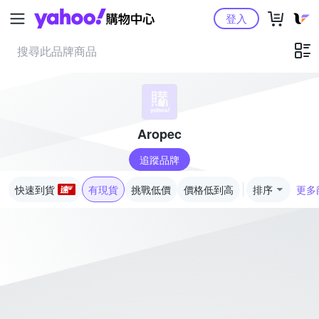
Yahoo購物中心
登入
Aropec
追蹤品牌
快速到貨
有現貨
挑戰低價
價格低到高
排序
更多