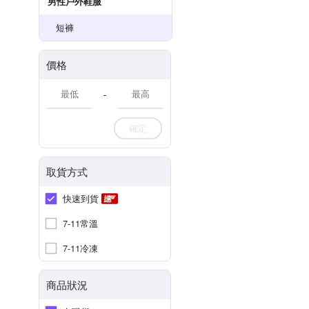
男性戶外鞋服
短褲
價格
-
確定
取貨方式
快速到貨
7-11常溫
7-11冷凍
商品狀況