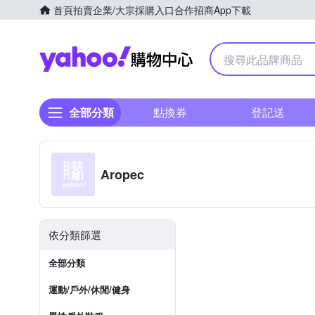
首頁
拍賣
企業/大宗採購入口
合作招商
App下載
Yahoo購物中心
全部分類
點換券
登記送
Aropec
依分類篩選
全部分類
運動/戶外/休閒/健身