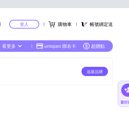
購物車
帳號綁定送
登入
看更多
uniopen 聯名卡
超贈點
追蹤品牌