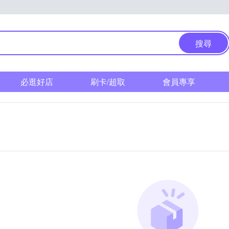
搜尋
必逛好店
刷卡/超取
會員專享