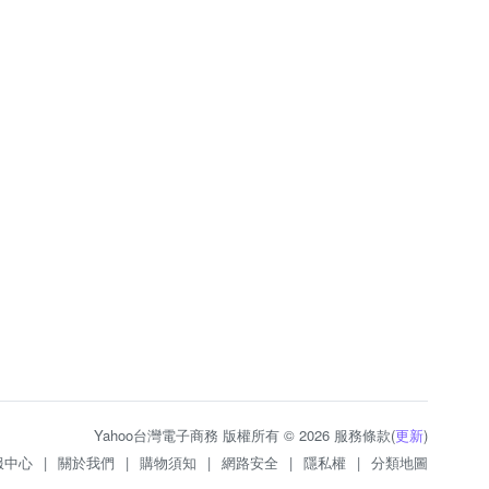
Yahoo台灣電子商務 版權所有 © 2026 服務條款(
更新
)
服中心
|
關於我們
|
購物須知
|
網路安全
|
隱私權
|
分類地圖