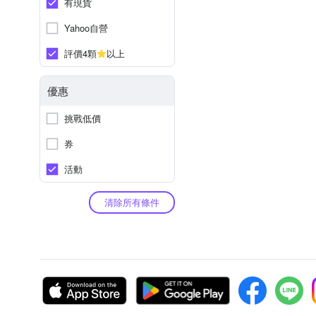
有現貨
Yahoo自營
評價4顆
以上
優惠
挑戰低價
券
活動
清除所有條件