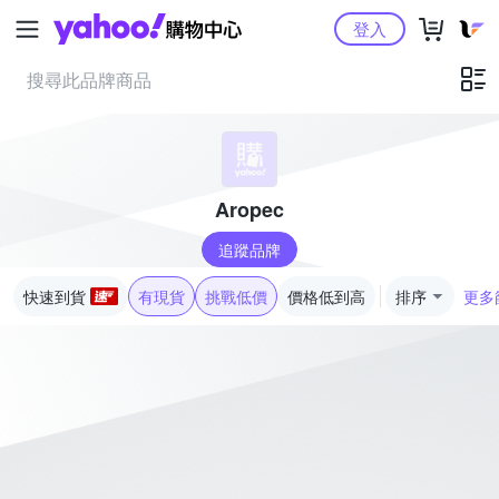
Yahoo購物中心
登入
Aropec
追蹤品牌
快速到貨
有現貨
挑戰低價
價格低到高
排序
更多