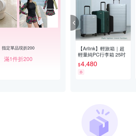
指定單品現折200
【Arlink】輕旅箱｜超
輕量純PC行李箱 25吋
滿1件折200
4,480
$
券