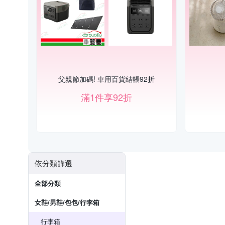
父親節加碼! 車用百貨結帳92折
滿1件享92折
依分類篩選
全部分類
女鞋/男鞋/包包/行李箱
行李箱