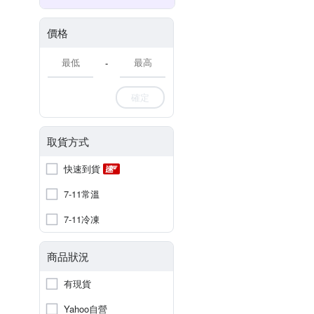
價格
-
確定
取貨方式
快速到貨
7-11常溫
7-11冷凍
商品狀況
有現貨
Yahoo自營