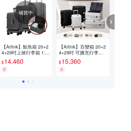
補貨中
【Arlink】鯨魚箱 20+2
【Arlink】百變箱 20+2
【A
4+29吋上掀行李箱 1:9
4+29吋 可擴充行李箱
輕量
+37 雙開行李箱(五輪行
1:9+55 雙開行李箱(行
14,460
15,360
3,
$
$
$
李箱/行李箱組/側開行
李箱上掀式/行李箱組)
李箱/行李袋)
券
券
券