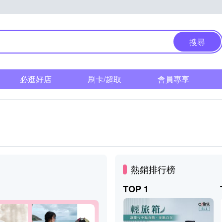
搜尋
必逛好店
刷卡/超取
會員專享
熱銷排行榜
TOP 1