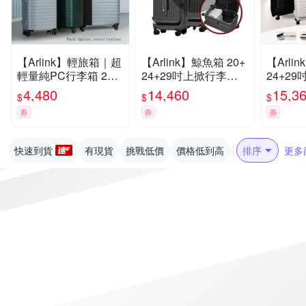
【Arlink】輕旅箱｜超
【Arlink】鯨魚箱 20+
【Arli
輕量純PC行李箱 25
24+29吋上掀行李箱
24+2
吋
1:9+37 雙開行李箱(五
箱 1:9
4,480
14,460
15,3
$
$
$
輪行李箱/行李箱組/側
(行李箱
券
券
券
開行李箱/行李袋)
組)
快速到貨
有現貨
挑戰低價
價格低到高
排序
更多