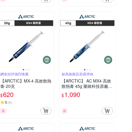
網友好評強烈推薦
超高效能且容易塗抹
【ARCTIC】MX-4 高效散熱
【ARCTIC】 AC MX4 高效
膏-20克
散熱膏 45g 樂維科技原廠公
司貨
620
1,090
$
$
5
(
1
)
券
券