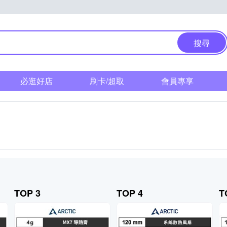
搜尋
必逛好店
刷卡/超取
會員專享
TOP 3
TOP 4
T