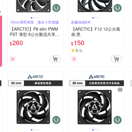
15mm薄型厚度，適合小型電腦
原廠保固6年
【ARCTIC】P8 slim PWM
【ARCTIC】F12 12公分風
PST 薄型 8公分聚流共享風
扇 黑
扇｜樂維科技官方公司貨
260
150
$
$
5
(
3
)
券
券