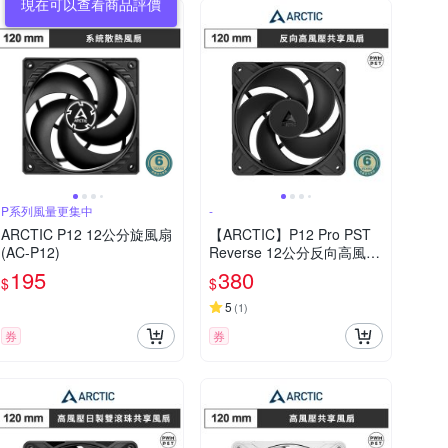
P系列風量更集中
-
ARCTIC P12 12公分旋風扇
【ARCTIC】P12 Pro PST
(AC-P12)
Reverse 12公分反向高風壓
共享風扇 黑色
195
380
$
$
5
(
1
)
券
券