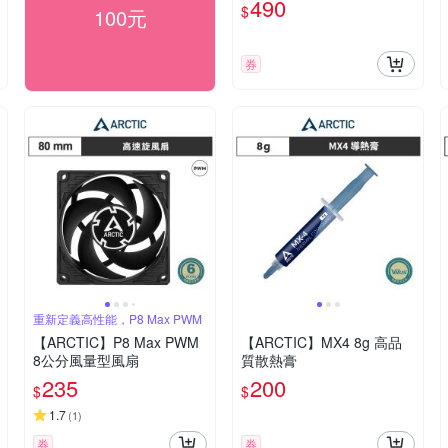
490
$
100元
券
重新定義高性能，P8 Max PWM
【ARCTIC】P8 Max PWM
【ARCTIC】MX4 8g 高品
8公分風量型風扇
質散熱膏
235
200
$
$
1.7
(
1
)
券
券