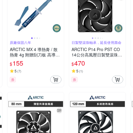
原廠保固八年
日製雙滾珠軸承，延長使用壽命
ARCTIC MX 4 導熱膏 / 散
ARCTIC P14 Pro PST CO
熱膏 4g 附贈刮刀板 高導熱
14公分高風壓日製雙滾珠共
系數 易塗抹
享風扇 黑色
155
470
$
$
5
5
(
7
)
(
1
)
券
券