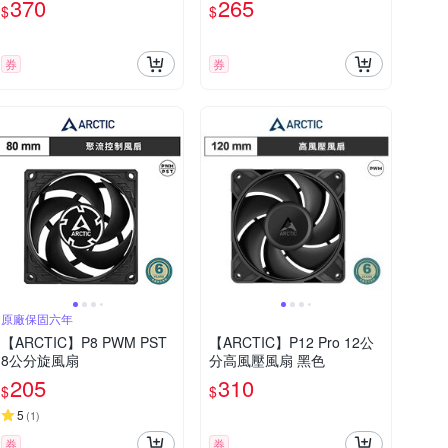
370
265
$
$
券
券
原廠保固六年
【ARCTIC】P8 PWM PST
【ARCTIC】P12 Pro 12公
8公分旋風扇
分高風壓風扇 黑色
205
310
$
$
5
(
1
)
券
券