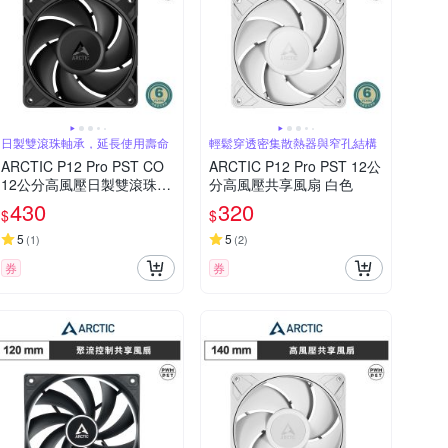
日製雙滾珠軸承，延長使用壽命
輕鬆穿透密集散熱器與窄孔結構
ARCTIC P12 Pro PST CO
ARCTIC P12 Pro PST 12公
12公分高風壓日製雙滾珠共
分高風壓共享風扇 白色
享風扇 黑色
430
320
$
$
5
5
(
1
)
(
2
)
券
券