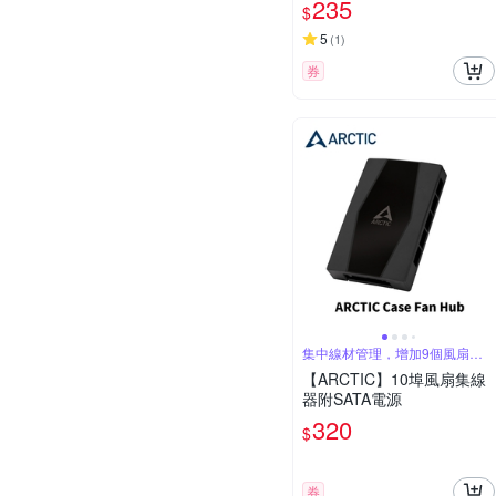
235
$
5
(
1
)
券
集中線材管理，增加9個風扇插
槽
【ARCTIC】10埠風扇集線
器附SATA電源
320
$
券