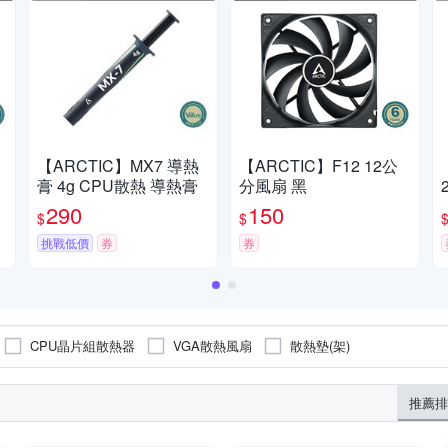
【ARCTIC】MX7 導熱
【ARCTIC】F12 12公
膏 4g CPU散熱 導熱膏
分風扇 黑
290
150
$
$
挑戰低價
券
券
CPU晶片組散熱器
VGA散熱風扇
散熱墊(架)
推薦排