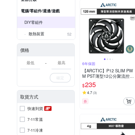
電腦/零組件/週邊/遊戲
DIY零組件
散熱裝置
52
價格
-
6年保固
【ARCTIC】P12 SLIM PW
M PST薄型12公分聚流控制
確定
共享風扇
235
$
4.7
(
3
)
取貨方式
券
快速到貨
7-11常溫
7-11冷凍