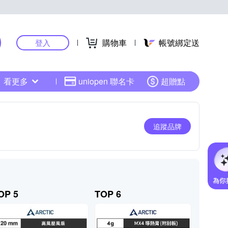
購物車
帳號綁定送
登入
看更多
uniopen 聯名卡
超贈點
追蹤品牌
OP 5
TOP 6
TOP