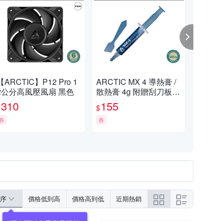
【ARCTIC】P12 Pro 1
ARCTIC MX 4 導熱膏 /
【A
2公分高風壓風扇 黑色
散熱膏 4g 附贈刮刀板
分旋
高導熱系數 易塗抹
公司貨
310
155
2
$
$
$
券
券
券
序
價格低到高
價格高到低
近期熱銷