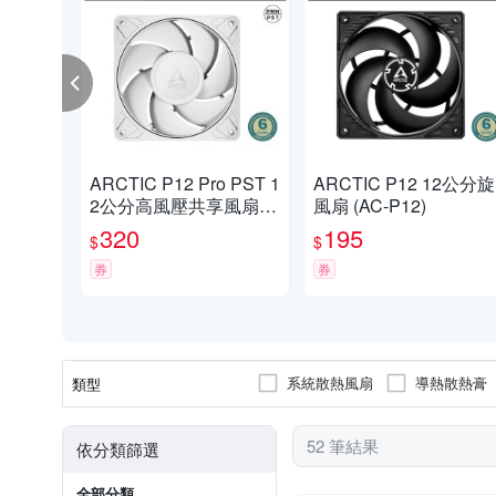
ARCTIC P12 Pro PST 1
ARCTIC P12 12公分旋
2公分高風壓共享風扇
風扇 (AC-P12)
白色
320
195
$
$
券
券
系統散熱風扇
導熱散熱膏
類型
52 筆結果
依分類篩選
全部分類