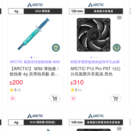
ARCTIC 最新高性能散熱膏 MX6
輕鬆穿透密集散熱器與窄孔結構
【ARCTIC】 MX6 導熱膏 /
ARCTIC P12 Pro PST 12公
散熱膏 4g 高導熱系數 易塗
分高風壓共享風扇 黑色
抹
200
310
$
$
5
5
(
7
)
(
1
)
券
券