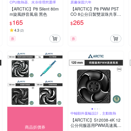
CPU散熱器、水冷排理想選擇
原廠保固六年
【ARCTIC】P8 Silent 80m
【ARCTIC】P8 PWM PST
m旋風靜音風扇 黑色
CO 8公分日製雙滾珠共享旋
風扇
165
265
$
$
4.3
(
2
)
券
券
中軸額外葉輪設計，主動散熱
【ARCTIC】S12038-4K 12
公分伺服器用PWM高速風扇
商品折價券
｜樂維科技官方公司貨