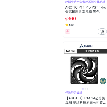
輕鬆穿透密集散熱器與窄孔結構
ARCTIC P14 Pro PST 14公
分高風壓共享風扇 黑色
360
$
5
(
2
)
券
極致靜音設計
【ARCTIC】P14 14公分旋
風扇 樂維科技原廠公司貨
(AC-P14)