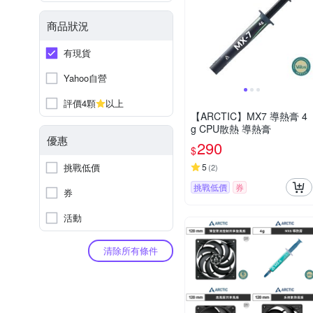
商品狀況
有現貨
Yahoo自營
評價4顆
以上
【ARCTIC】MX7 導熱膏 4
g CPU散熱 導熱膏
優惠
290
$
挑戰低價
5
(
2
)
挑戰低價
券
券
活動
清除所有條件