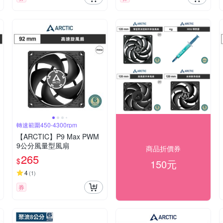
轉速範圍450-4300rpm
【ARCTIC】P9 Max PWM
9公分風量型風扇
商品折價券
265
$
150元
4
(
1
)
券