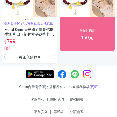
貔貅紫金砂 迎八方財氣 聚天地福緣
Floral 8mm 天然硃砂貔貅佛珠
商品折價券
手鍊 和田玉福牌紫金砂手串 本
150元
命年禮物 送禮 招財開運/息災擋
799
$
煞/除穢轉運（交換禮物）
券
加入購物車
Yahoo台灣電子商務 版權所有 © 2026 服務條款(
更新
)
客服中心
|
關於我們
|
購物須知
網路安全
|
隱私權
|
分類地圖