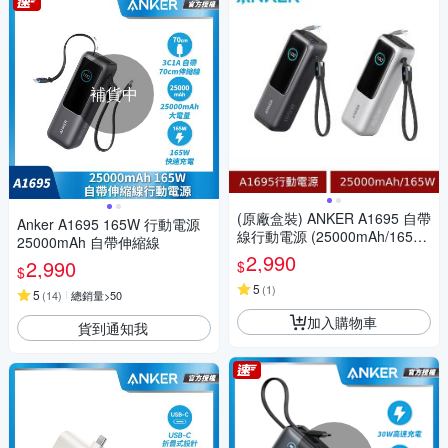
補貨中
(原廠盒裝) ANKER A1695 自帶
Anker A1695 165W 行動電源
線行動電源 (25000mAh/165W/
25000mAh 自帶伸縮線
TYPE C)
2,990
2,990
$
$
5
(
1
)
5
(
14
)
總銷量>50
加入購物車
貨到通知我