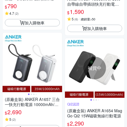
插頭)
自帶線自帶插頭快充行動電源
790
$
(國際通用插頭)
1,590
$
4.7
(
2
)
5
(
6
)
總銷量>50
加入購物車
加入購物車
補貨中
(原廠盒裝) ANKER A1657 三合
一快充行動電源 10000mAh/35
Qi2認證
W/Type-C)
2,690
(原廠盒裝) ANKER A1654 Mag
$
Go Qi2 15W磁吸無線行動電源
5
(
2
)
2,290
$