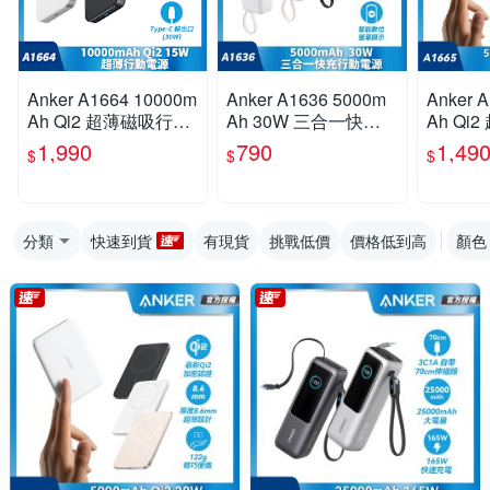
Anker A1664 10000m
Anker A1636 5000m
Anker A166
Ah Qi2 超薄磁吸行動
Ah 30W 三合一快充
Ah Qi
電源
行動電源(國際通用插
電源
1,990
790
1,49
$
$
$
頭)
分類
快速到貨
有現貨
挑戰低價
價格低到高
顏色