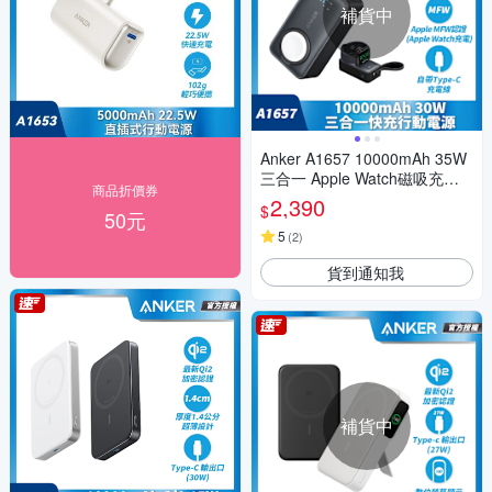
補貨中
Anker A1657 10000mAh 35W
三合一 Apple Watch磁吸充行
商品折價券
動電源-石墨黑
2,390
$
50元
5
(
2
)
貨到通知我
補貨中