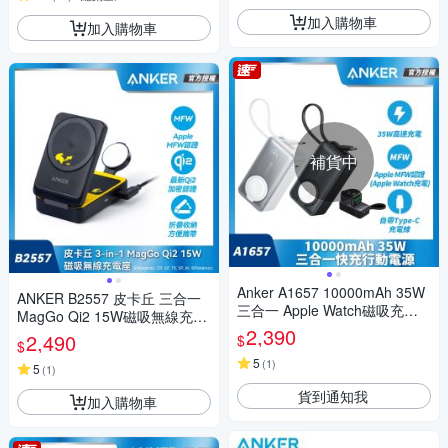
加入購物車
加入購物車
補貨中
Anker A1657 10000mAh 35W
ANKER B2557 皮卡丘 三合一
三合一 Apple Watch磁吸充行
MagGo Qi2 15W磁吸無線充電
動電源-白
2,390
座
2,490
$
$
5
(
1
)
5
(
1
)
貨到通知我
加入購物車