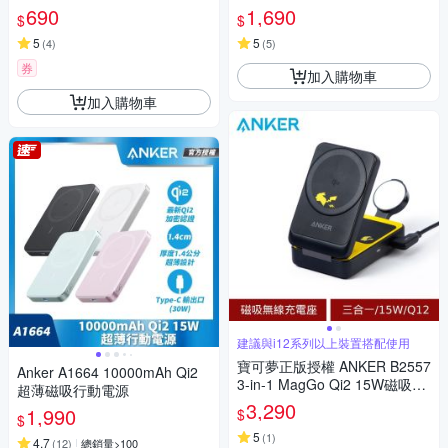
690
1,690
$
$
5
5
(
4
)
(
5
)
券
加入購物車
加入購物車
建議與i12系列以上裝置搭配使用
寶可夢正版授權 ANKER B2557
Anker A1664 10000mAh Qi2
3-in-1 MagGo Qi2 15W磁吸無
超薄磁吸行動電源
線充電座-皮卡丘磁吸無線充電
3,290
1,990
$
$
器典藏組
5
(
1
)
4.7
(
12
)
總銷量>100