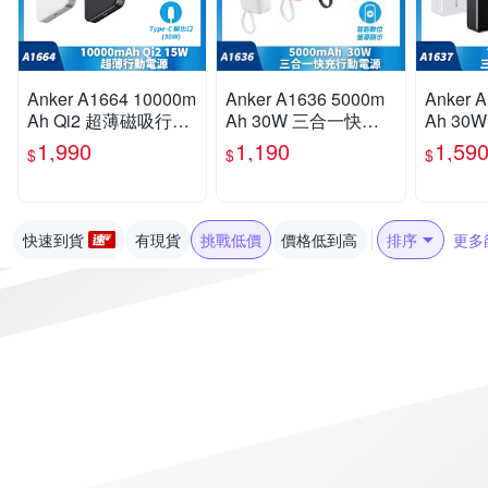
Anker A1664 10000m
Anker A1636 5000m
Anker 
Ah Qi2 超薄磁吸行動
Ah 30W 三合一快充
Ah 3
電源
行動電源(國際通用插
插頭快
1,990
1,190
1,59
$
$
$
頭)
際通用插
快速到貨
有現貨
挑戰低價
價格低到高
排序
更多