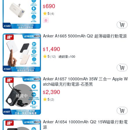
690
$
5
(
4
)
券
Anker A1665 5000mAh Qi2 超薄磁吸行動電源
1,490
$
5
(
12
)
總銷量>100
Anker A1657 10000mAh 35W 三合一 Apple W
atch磁吸充行動電源-石墨黑
2,390
$
補貨中
5
(
2
)
Anker A1654 10000mAh Qi2 15W磁吸行動電
源