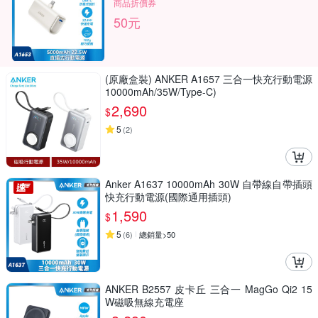
商品折價券
50元
(原廠盒裝) ANKER A1657 三合一快充行動電源
10000mAh/35W/Type-C)
2,690
$
5
(
2
)
Anker A1637 10000mAh 30W 自帶線自帶插頭
快充行動電源(國際通用插頭)
1,590
$
5
(
6
)
總銷量>50
ANKER B2557 皮卡丘 三合一 MagGo Qi2 15
W磁吸無線充電座