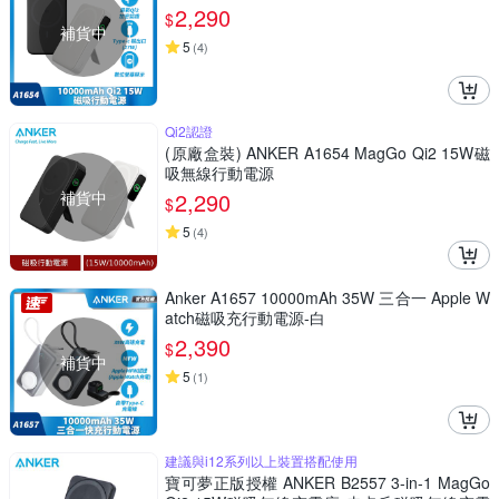
2,290
$
補貨中
5
(
4
)
Qi2認證
(原廠盒裝) ANKER A1654 MagGo Qi2 15W磁
吸無線行動電源
補貨中
2,290
$
5
(
4
)
Anker A1657 10000mAh 35W 三合一 Apple W
atch磁吸充行動電源-白
2,390
$
補貨中
5
(
1
)
建議與i12系列以上裝置搭配使用
寶可夢正版授權 ANKER B2557 3-in-1 MagGo