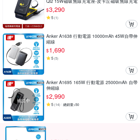
Qi2 15W磁吸無線充電座-皮卡丘磁吸無線充電
器典藏組
3,290
$
5
(
1
)
Anker A1638 行動電源 10000mAh 45W自帶伸
縮線
1,690
$
5
(
5
)
Anker A1695 165W 行動電源 25000mAh 自帶
伸縮線
2,990
$
補貨中
5
(
14
)
總銷量>50