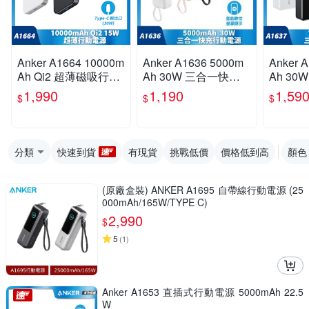
Anker A1664 10000m
Anker A1636 5000m
Anker 
Ah Qi2 超薄磁吸行動
Ah 30W 三合一快充
Ah 3
電源
行動電源(國際通用插
插頭快
1,990
1,190
1,59
$
$
$
頭)
際通用插
分類
快速到貨
有現貨
挑戰低價
價格低到高
顏色
(原廠盒裝) ANKER A1695 自帶線行動電源 (25
000mAh/165W/TYPE C)
2,990
$
5
(
1
)
Anker A1653 直插式行動電源 5000mAh 22.5
W