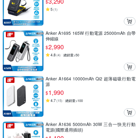
3,290
$
5
(
1
)
Anker A1695 165W 行動電源 25000mAh 自帶
伸縮線
2,990
$
4.8
(
4
)
總銷量>50
Anker A1664 10000mAh Qi2 超薄磁吸行動電
源
1,990
$
4.7
(
15
)
總銷量>100
Anker A1636 5000mAh 30W 三合一快充行動
電源(國際通用插頭)
1,190