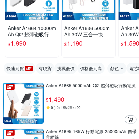
Anker A1664 10000m
Anker A1636 5000m
Anker 
Ah Qi2 超薄磁吸行動
Ah 30W 三合一快充
Ah 3
電源
行動電源(國際通用插
插頭快
1,990
1,190
1,59
$
$
$
頭)
際通用插
快速到貨
有現貨
挑戰低價
價格低到高
顏色
電芯
Anker A1665 5000mAh Qi2 超薄磁吸行動電源
1,490
$
5
(
12
)
總銷量>100
Anker A1695 165W 行動電源 25000mAh 自帶
伸縮線