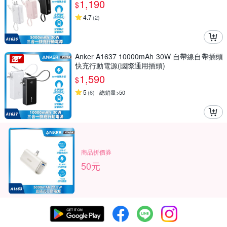
1,190
$
4.7
(
2
)
Anker A1637 10000mAh 30W 自帶線自帶插頭
快充行動電源(國際通用插頭)
1,590
$
5
(
6
)
總銷量>50
商品折價券
50元