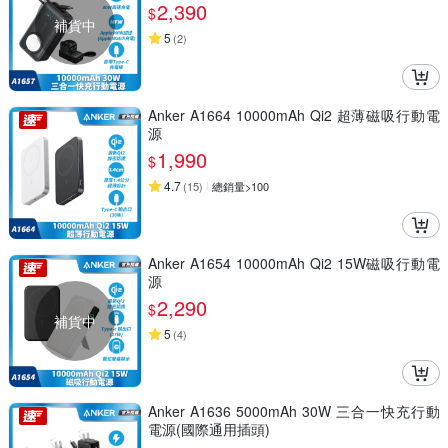
2,390
$
補貨中
5
(
2
)
Anker A1664 10000mAh Qi2 超薄磁吸行動電
源
1,990
$
4.7
(
15
)
總銷量>100
Anker A1654 10000mAh Qi2 15W磁吸行動電
源
2,290
$
補貨中
5
(
4
)
Anker A1636 5000mAh 30W 三合一快充行動
電源(國際通用插頭)