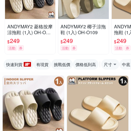
ANDYMAY2 菱格按摩
ANDYMAY2 椰子涼拖
ANDY
涼拖鞋 (1入) OH-O10
鞋 (1入) OH-O109
拖鞋 (1入
8
249
249
249
$
$
$
活動
券
活動
券
活動
券
快速到貨
有現貨
挑戰低價
價格低到高
尺寸
中底