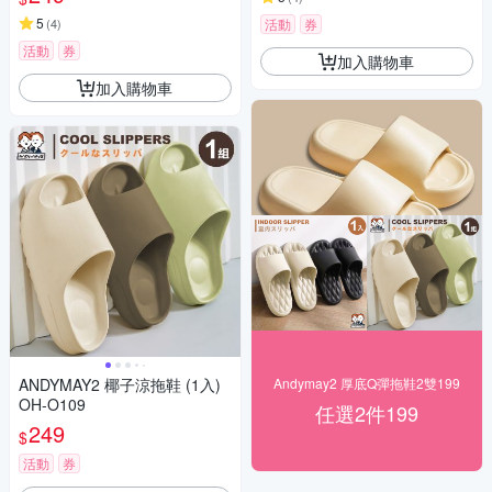
5
(
4
)
活動
券
活動
券
加入購物車
加入購物車
ANDYMAY2 椰子涼拖鞋 (1入)
Andymay2 厚底Q彈拖鞋2雙199
OH-O109
任選2件199
249
$
活動
券