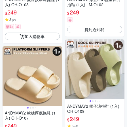
入) OH-O108
拖鞋 (1入) LM-O102
249
249
$
$
3
(
2
)
券
活動
券
貨到通知我
加入購物車
ANDYMAY2 椰子涼拖鞋 (1入)
OH-O109
ANDYMAY2 軟糖厚底拖鞋 (1
249
入) OH-O107
$
249
$
5
(
4
)