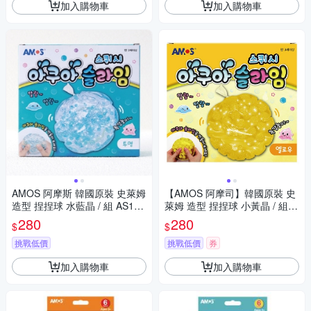
加入購物車
加入購物車
AMOS 阿摩斯 韓國原裝 史萊姆
【AMOS 阿摩司】韓國原裝 史
造型 捏捏球 水藍晶 / 組 AS120
萊姆 造型 捏捏球 小黃晶 / 組 A
P1-CT
S120P1-YL
280
280
$
$
挑戰低價
挑戰低價
券
加入購物車
加入購物車