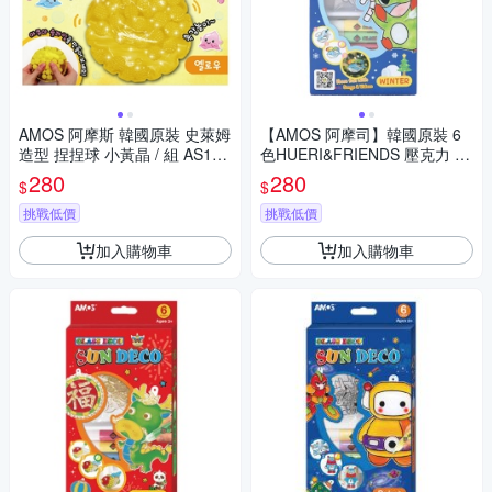
AMOS 阿摩斯 韓國原裝 史萊姆
【AMOS 阿摩司】韓國原裝 6
造型 捏捏球 小黃晶 / 組 AS120
色HUERI&FRIENDS 壓克力 模
P1-YL
型板 DIY 玻璃彩繪 組/ 組 SD10
280
280
$
$
P6-H
挑戰低價
挑戰低價
加入購物車
加入購物車