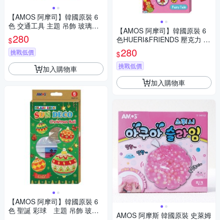
【AMOS 阿摩司】韓國原裝 6
色 交通工具 主題 吊飾 玻璃彩
【AMOS 阿摩司】韓國原裝 6
繪 膠 / 組 SD10P6-C
280
色HUERI&FRIENDS 壓克力 模
$
型板 DIY 玻璃彩繪 組/ 組 SD10
280
挑戰低價
$
P6-H
挑戰低價
加入購物車
加入購物車
【AMOS 阿摩司】韓國原裝 6
色 聖誕 彩球 主題 吊飾 玻璃
AMOS 阿摩斯 韓國原裝 史萊姆
彩繪 膠 / 組SD10P6-C2