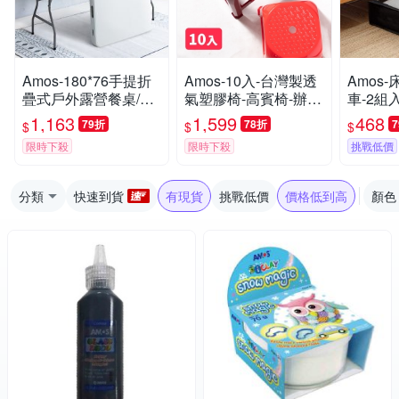
Amos-180*76手提折
Amos-10入-台灣製透
Amos
疊式戶外露營餐桌/會
氣塑膠椅-高賓椅-辦桌
車-2組
議桌
椅
1,163
1,599
468
79折
78折
$
$
$
限時下殺
限時下殺
挑戰低價
分類
快速到貨
有現貨
挑戰低價
價格低到高
顏色