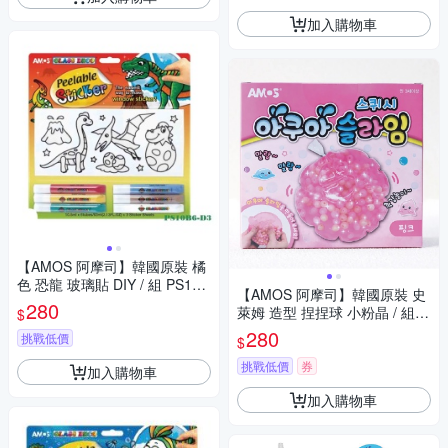
加入購物車
【AMOS 阿摩司】韓國原裝 橘
色 恐龍 玻璃貼 DIY / 組 PS10B
【AMOS 阿摩司】韓國原裝 史
6-D3
280
萊姆 造型 捏捏球 小粉晶 / 組 A
$
S120P1-PK
280
挑戰低價
$
挑戰低價
券
加入購物車
加入購物車