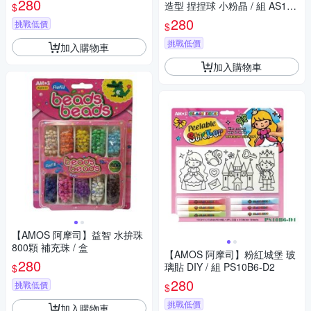
280
造型 捏捏球 小粉晶 / 組 AS120
$
P1-PK
280
挑戰低價
$
挑戰低價
加入購物車
加入購物車
【AMOS 阿摩司】益智 水拚珠
800顆 補充珠 / 盒
【AMOS 阿摩司】粉紅城堡 玻
280
璃貼 DIY / 組 PS10B6-D2
$
280
挑戰低價
$
挑戰低價
加入購物車