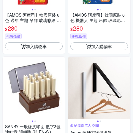
【AMOS 阿摩司】韓國原裝 6
【AMOS 阿摩司】韓國原裝 6
色 過年 主題 吊飾 玻璃彩繪 膠
色 機器人 主題 吊飾 玻璃彩繪
/ 組SD10P6-GL
膠 / 組SD10P6-R
280
280
$
$
挑戰低價
挑戰低價
加入購物車
加入購物車
收納美觀不占空間
SANBY 一般橡皮印面 數字3號
連結章 明朝體 /組 EN-S3
Amos-收納衣物壁掛架