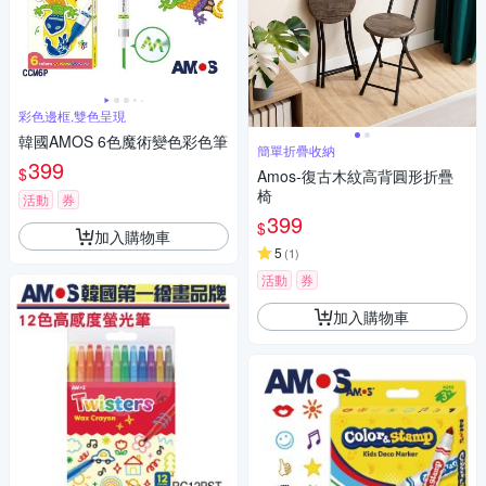
彩色邊框,雙色呈現
韓國AMOS 6色魔術變色彩色筆
簡單折疊收納
399
$
Amos-復古木紋高背圓形折疊
椅
活動
券
399
$
加入購物車
5
(
1
)
活動
券
加入購物車