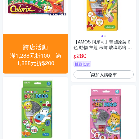
【AMOS 阿摩司】韓國原裝 6
跨店活動
色 動物 主題 吊飾 玻璃彩繪 膠
/ 組 SD10P6-A
280
滿1,288元折100、滿
$
1,888元折$200
挑戰低價
加入購物車