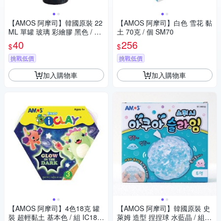
【AMOS 阿摩司】韓國原裝 22
【AMOS 阿摩司】白色 雪花 黏
ML 單罐 玻璃 彩繪膠 黑色 / 瓶
土 70克 / 個 SM70
GD22-BLACK
40
256
$
$
挑戰低價
挑戰低價
加入購物車
加入購物車
【AMOS 阿摩司】4色18克 罐
【AMOS 阿摩司】韓國原裝 史
裝 超輕黏土 基本色 / 組 IC18P
萊姆 造型 捏捏球 水藍晶 / 組 A