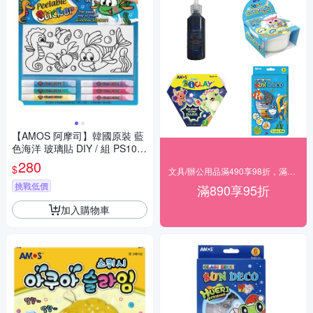
【AMOS 阿摩司】韓國原裝 藍
色海洋 玻璃貼 DIY / 組 PS10B
6-D1
280
$
文具/辦公用品滿490享98折，滿890享95折
挑戰低價
滿890享95折
加入購物車