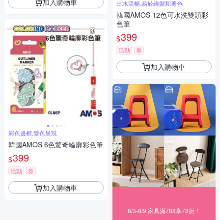
加入購物車
出水流暢,易於繪製和著色
韓國AMOS 12色可水洗雙頭彩
色筆
399
$
活動
券
加入購物車
彩色邊框,雙色呈現
韓國AMOS 6色驚奇輪廓彩色筆
399
$
活動
券
加入購物車
8/3-8/9 家具滿788享78折！