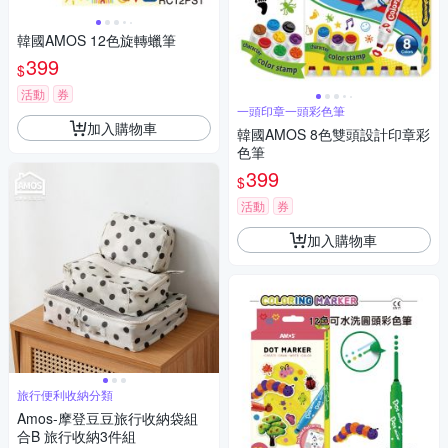
韓國AMOS 12色旋轉蠟筆
399
$
活動
券
一頭印章一頭彩色筆
加入購物車
韓國AMOS 8色雙頭設計印章彩
色筆
399
$
活動
券
加入購物車
旅行便利收納分類
Amos-摩登豆豆旅行收納袋組
合B 旅行收納3件組