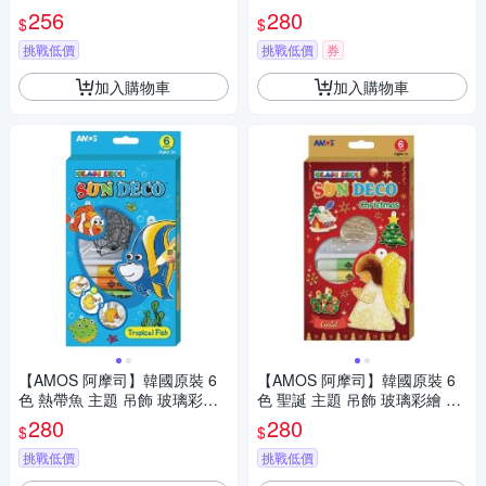
4
S120P1-CT
256
280
$
$
挑戰低價
挑戰低價
券
加入購物車
加入購物車
【AMOS 阿摩司】韓國原裝 6
【AMOS 阿摩司】韓國原裝 6
色 熱帶魚 主題 吊飾 玻璃彩繪
色 聖誕 主題 吊飾 玻璃彩繪 膠
膠 / 組 SD10P6-T
/ 組SD10P6-CH
280
280
$
$
挑戰低價
挑戰低價