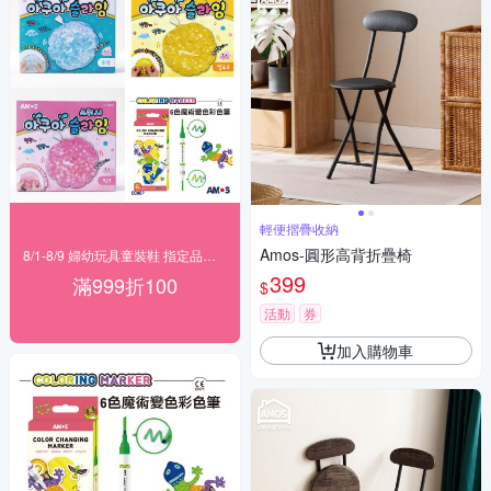
輕便摺疊收納
Amos-圓形高背折疊椅
8/1-8/9 婦幼玩具童裝鞋 指定品滿999折100
399
滿999折100
$
活動
券
加入購物車