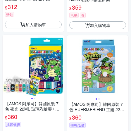
312
359
$
$
活動
活動
券
加入購物車
加入購物車
【AMOS 阿摩司】韓國原裝 7
【AMOS 阿摩司】韓國原裝 7
色 夜光 22ML 玻璃彩繪膠 / 組
色 HUERI&FRIEND 主題 22ML
GD22P7R
玻璃彩繪組 / 組 FD22P7R-H
360
360
$
$
挑戰低價
挑戰低價