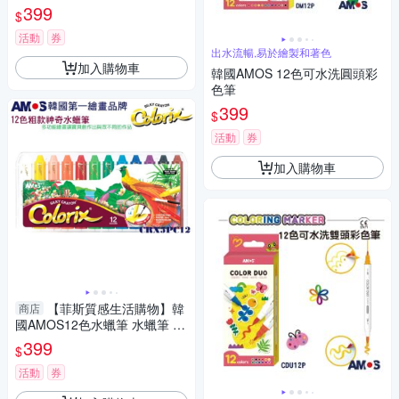
399
$
活動
券
出水流暢,易於繪製和著色
加入購物車
韓國AMOS 12色可水洗圓頭彩
色筆
399
$
活動
券
加入購物車
【菲斯質感生活購物】韓
商店
國AMOS12色水蠟筆 水蠟筆 12
色 韓國AMOS AMOS阿摩司 兒
399
$
童蠟筆 無毒蠟筆
活動
券