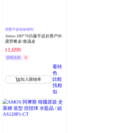
摺疊手提收納便利
Amos-180*76仿藤手提折疊戶外
露營餐桌/會議桌
1,699
$
挑戰低價
券
看特
色
比較
加入購物車
找相
似