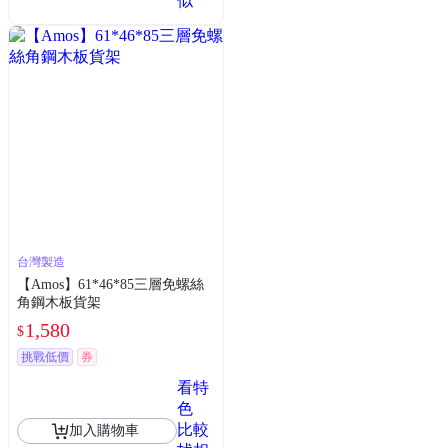
似
台灣製造
【Amos】61*46*85三層免螺絲
角鋼木板貨架
1,580
$
挑戰低價
券
看特
色
比較
加入購物車