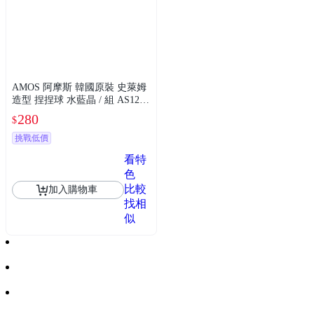
AMOS 阿摩斯 韓國原裝 史萊姆
造型 捏捏球 水藍晶 / 組 AS120P
1-CT
280
$
挑戰低價
看特
色
比較
加入購物車
找相
似