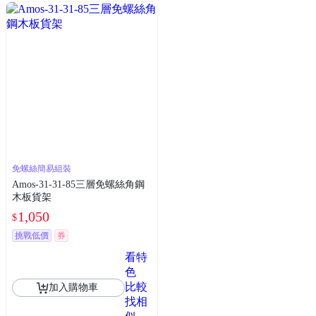
免螺絲簡易組裝
Amos-31-31-85三層免螺絲角鋼
木板貨架
1,050
$
挑戰低價
券
看特
色
比較
加入購物車
找相