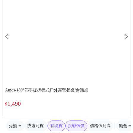
Amos-180*76手提折疊式戶外露營餐桌/會議桌
1,490
$
分類
快速到貨
有現貨
挑戰低價
價格低到高
顏色