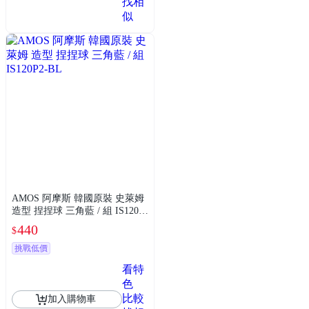
找相
似
AMOS 阿摩斯 韓國原裝 史萊姆
造型 捏捏球 三角藍 / 組 IS120P
2-BL
440
$
挑戰低價
看特
色
比較
加入購物車