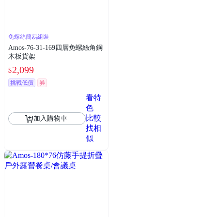
免螺絲簡易組裝
Amos-76-31-169四層免螺絲角鋼
木板貨架
2,099
$
挑戰低價
券
看特
色
比較
加入購物車
找相
似