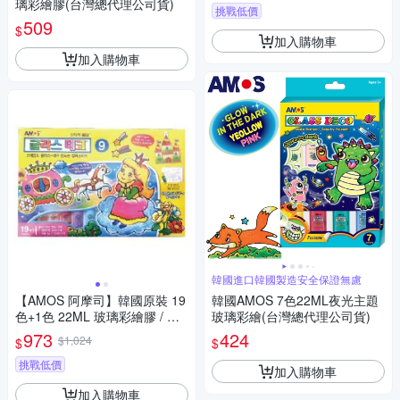
璃彩繪膠(台灣總代理公司貨)
挑戰低價
509
$
加入購物車
加入購物車
韓國進口韓國製造安全保證無慮
【AMOS 阿摩司】韓國原裝 19
韓國AMOS 7色22ML夜光主題
色+1色 22ML 玻璃彩繪膠 / 組
玻璃彩繪(台灣總代理公司貨)
GD22P20R
973
424
$1,024
$
$
挑戰低價
加入購物車
加入購物車