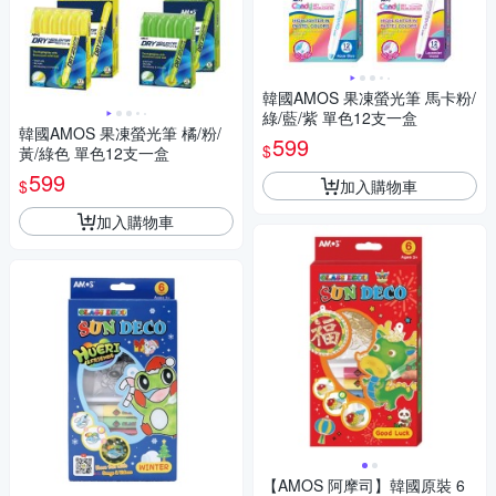
韓國AMOS 果凍螢光筆 馬卡粉/
綠/藍/紫 單色12支一盒
韓國AMOS 果凍螢光筆 橘/粉/
599
$
黃/綠色 單色12支一盒
599
加入購物車
$
加入購物車
【AMOS 阿摩司】韓國原裝 6