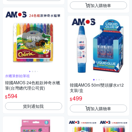
加入購物車
補貨中
水蠟筆創始筆祖
韓國AMOS 24色粗款神奇水蠟
韓國AMOS 50ml雙頭膠水x12
筆(台灣總代理公司貨)
支裝/盒
594
$
499
$
貨到通知我
加入購物車