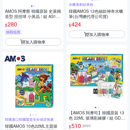
水蠟筆創始筆祖
AMOS 阿摩斯 韓國原裝 史萊姆
韓國AMOS 12色細款神奇水蠟
造型 捏捏球 小黃晶 / 組 AS120
筆(台灣總代理公司貨)
P1-YL
280
424
$
$
挑戰低價
加入購物車
加入購物車
【AMOS 阿摩司】韓國原裝 13
色 22ML 玻璃彩繪膠 / 組 GD2
韓國進口韓國製造安全保證無慮
2P13WM
510
韓國AMOS 10色22ML主題玻
$520
$