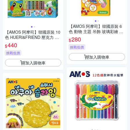
【AMOS 阿摩司】韓國原裝 6
色 動物 主題 吊飾 玻璃彩繪 膠
【AMOS 阿摩司】韓國原裝 10
/ 組 SD10P6-A
色 HUERI&FRIEND 壓克力 模
280
$
型板 DIY 玻璃彩繪組 / 組 SD10
440
$
挑戰低價
P10-H
挑戰低價
加入購物車
加入購物車