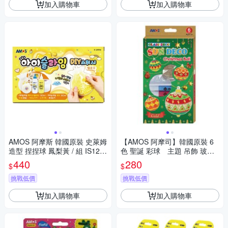
加入購物車
加入購物車
AMOS 阿摩斯 韓國原裝 史萊姆
【AMOS 阿摩司】韓國原裝 6
造型 捏捏球 鳳梨黃 / 組 IS120
色 聖誕 彩球 主題 吊飾 玻璃
P2-YL
彩繪 膠 / 組SD10P6-C2
440
280
$
$
挑戰低價
挑戰低價
加入購物車
加入購物車