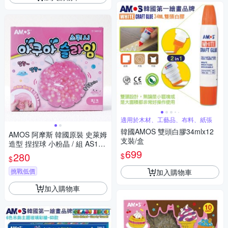
適用於木材、工藝品、布料、紙張
韓國AMOS 雙頭白膠34mlx12
AMOS 阿摩斯 韓國原裝 史萊姆
支裝/盒
造型 捏捏球 小粉晶 / 組 AS120
699
P1-PK
280
$
$
挑戰低價
加入購物車
加入購物車