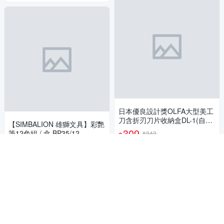
日本優良設計獎OLFA大型美工
刀含折刃刀片收納盒DL-1(自動
【SIMBALION 雄獅文具】彩艷
鎖定刀片18mm,207B)大美工刀
309
筆12色組 / 盒 BP35/12
$343
$
切割刀
198
5
(
2
)
$
限時下殺
5
(
1
)
挑戰低價
加入購物車
加入購物車