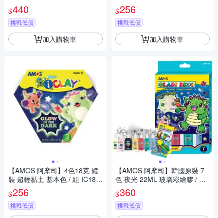
/ 組 SD10P10-CL
440
256
$
$
挑戰低價
挑戰低價
加入購物車
加入購物車
【AMOS 阿摩司】4色18克 罐
【AMOS 阿摩司】韓國原裝 7
裝 超輕黏土 基本色 / 組 IC18P
色 夜光 22ML 玻璃彩繪膠 / 組
4
GD22P7R
256
360
$
$
挑戰低價
挑戰低價