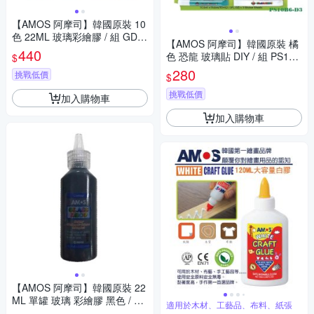
【AMOS 阿摩司】韓國原裝 10
色 22ML 玻璃彩繪膠 / 組 GD2
【AMOS 阿摩司】韓國原裝 橘
2P10R
440
色 恐龍 玻璃貼 DIY / 組 PS10B
$
6-D3
280
挑戰低價
$
挑戰低價
加入購物車
加入購物車
【AMOS 阿摩司】韓國原裝 22
ML 單罐 玻璃 彩繪膠 黑色 / 瓶
適用於木材、工藝品、布料、紙張
GD22-BLACK