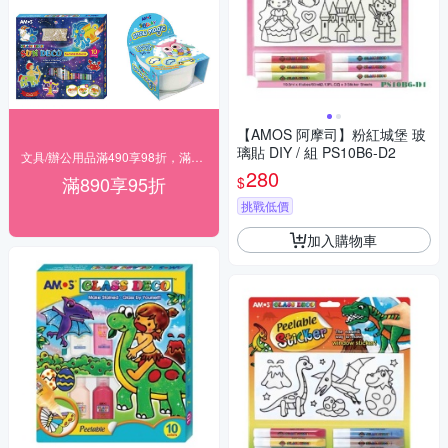
【AMOS 阿摩司】粉紅城堡 玻
璃貼 DIY / 組 PS10B6-D2
文具/辦公用品滿490享98折，滿890享95折
280
滿890享95折
$
挑戰低價
加入購物車