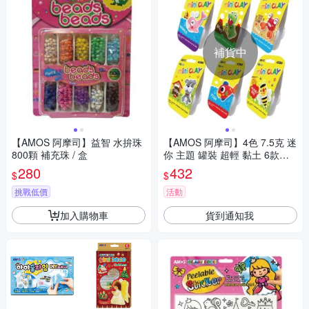
補貨中
【AMOS 阿摩司】益智 水拚珠
【AMOS 阿摩司】4色 7.5克 迷
800顆 補充珠 / 盒
你 主題 罐裝 超輕 黏土 6款入 /
組 ICM30系列
280
432
$
$
挑戰低價
活動
加入購物車
貨到通知我