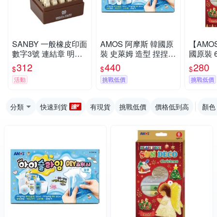
SANBY 一般橡皮印面
AMOS 阿摩斯 韓國原
【AMO
數字3號 連結章 明朝
裝 史萊姆 造型 捏捏球
國原裝 6色 聖誕 主題
體 /組 EN-S3
三角藍 / 組 IS120P2-
吊飾 玻璃
312
440
280
$
$
$
BL
SD10P
活動
挑戰低價
挑戰低價
分類
快速到貨
有現貨
挑戰低價
價格低到高
顏色