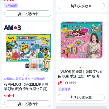
挑戰低價
加入購物車
加入購物車
【AMOS 阿摩司】韓國原裝 6
色 項練 手錬 主題 DIY 玻璃彩
韓國進口韓國製造安全保證無慮
彩繪膠 / 組SD10P6-MSB
510
$520
$
韓國AMOS 13色22ML主題玻
璃彩繪膠(台灣總代理公司貨)
挑戰低價
594
$
加入購物車
加入購物車