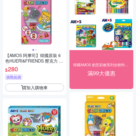
【AMOS 阿摩司】韓國原裝 6
色HUERI&FRIENDS 壓克力 模
韓國AMOS 創意彩繪系列全館特價中
型板 DIY 玻璃彩繪 組/ 組 SD10
280
$
P6-H
滿99大優惠
挑戰低價
加入購物車