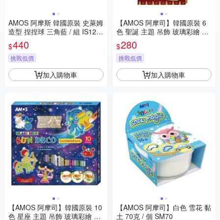
AMOS 阿摩斯 韓國原裝 史萊姆
【AMOS 阿摩司】韓國原裝 6
造型 捏捏球 三角藍 / 組 IS120
色 聖誕 主題 吊飾 玻璃彩繪 膠
P2-BL
/ 組SD10P6-CH
440
280
$
$
挑戰低價
挑戰低價
加入購物車
加入購物車
【AMOS 阿摩司】韓國原裝 10
【AMOS 阿摩司】白色 雪花 黏
色 星座 主題 吊飾 玻璃彩繪 膠
土 70克 / 個 SM70