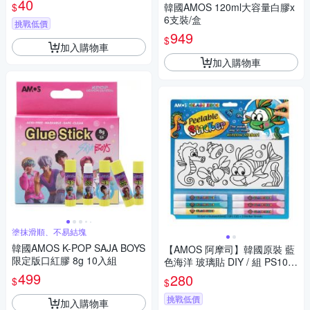
40
$
韓國AMOS 120ml大容量白膠x
6支裝/盒
挑戰低價
949
$
加入購物車
加入購物車
塗抹滑順、不易結塊
韓國AMOS K-POP SAJA BOYS
【AMOS 阿摩司】韓國原裝 藍
限定版口紅膠 8g 10入組
色海洋 玻璃貼 DIY / 組 PS10B
6-D1
499
280
$
$
挑戰低價
加入購物車