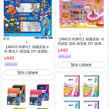
【AMOS 阿摩司】韓國原裝 10
色甜點 蛋糕 模型板 DIY 玻璃彩
【AMOS 阿摩司】韓國原裝 6
繪組 / 組 SD10P10-DS
440
$
色 壓克力 模型版 DIY 玻璃彩繪
膠-SD款 / 組 SD10P6-SD
440
挑戰低價
$
挑戰低價
加入購物車
加入購物車