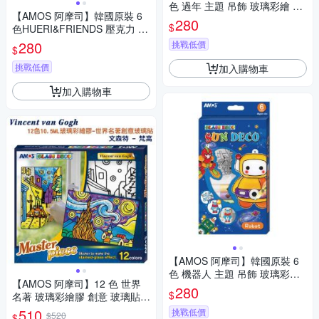
色 過年 主題 吊飾 玻璃彩繪 膠
【AMOS 阿摩司】韓國原裝 6
/ 組SD10P6-GL
280
$
色HUERI&FRIENDS 壓克力 模
型板 DIY 玻璃彩繪 組/ 組 SD10
280
挑戰低價
$
P6-H
挑戰低價
加入購物車
加入購物車
【AMOS 阿摩司】韓國原裝 6
色 機器人 主題 吊飾 玻璃彩繪
【AMOS 阿摩司】12 色 世界
膠 / 組SD10P6-R
280
$
名著 玻璃彩繪膠 創意 玻璃貼 /
組 PS10P12M-G(文森特.梵高)
510
挑戰低價
$520
$