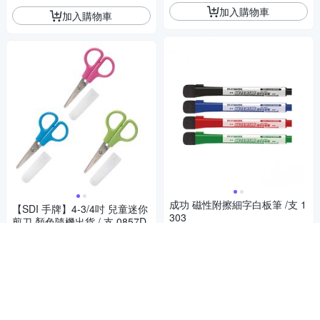
加入購物車
加入購物車
成功 磁性附擦細字白板筆 /支 1
【SDI 手牌】4-3/4吋 兒童迷你
303
剪刀 顏色隨機出貨 / 支 0857D
16
16
$
$
活動
挑戰低價
加入購物車
加入購物車