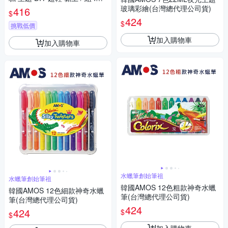
BK
玻璃彩繪(台灣總代理公司貨)
416
$
424
$
挑戰低價
加入購物車
加入購物車
水蠟筆創始筆祖
水蠟筆創始筆祖
韓國AMOS 12色粗款神奇水蠟
韓國AMOS 12色細款神奇水蠟
筆(台灣總代理公司貨)
筆(台灣總代理公司貨)
424
424
$
$
加入購物車