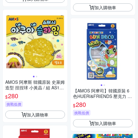
加入購物車
AMOS 阿摩斯 韓國原裝 史萊姆
造型 捏捏球 小黃晶 / 組 AS120
【AMOS 阿摩司】韓國原裝 6
P1-YL
280
色HUERI&FRIENDS 壓克力 模
$
型板 DIY 玻璃彩繪 組/ 組 SD10
280
挑戰低價
$
P6-H
挑戰低價
加入購物車
加入購物車