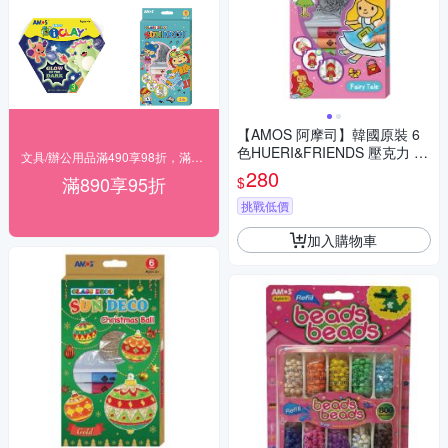
【AMOS 阿摩司】韓國原裝 6
色HUERI&FRIENDS 壓克力 模
文具/辦公用品滿490享98折，滿890享95折
型板 DIY 玻璃彩繪 組/ 組 SD10
280
滿890享95折
$
P6-H
挑戰低價
加入購物車