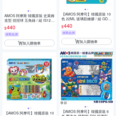
【AMOS 阿摩司】韓國原裝 10
AMOS 阿摩斯 韓國原裝 史萊姆
色 22ML 玻璃彩繪膠 / 組 GD2
造型 捏捏球 五角綠 / 組 IS120
2P10R
440
P2-GR
440
$
$
挑戰低價
挑戰低價
加入購物車
加入購物車
【AMOS 阿摩司】韓國原裝 6
【AMOS 阿摩司】韓國原裝 10