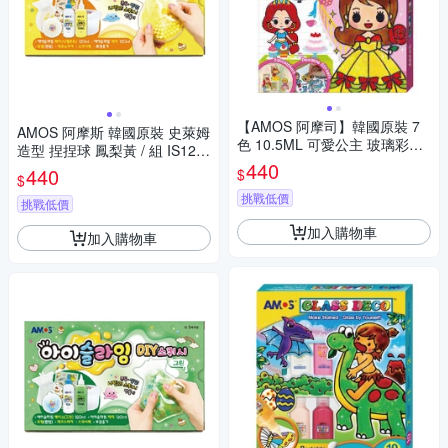
【AMOS 阿摩司】韓國原裝 7
AMOS 阿摩斯 韓國原裝 史萊姆
色 10.5ML 可愛公主 玻璃彩繪
造型 捏捏球 鳳梨黃 / 組 IS120
創意組合 / 組 GD10P7-PS
440
P2-YL
440
$
$
挑戰低價
挑戰低價
加入購物車
加入購物車