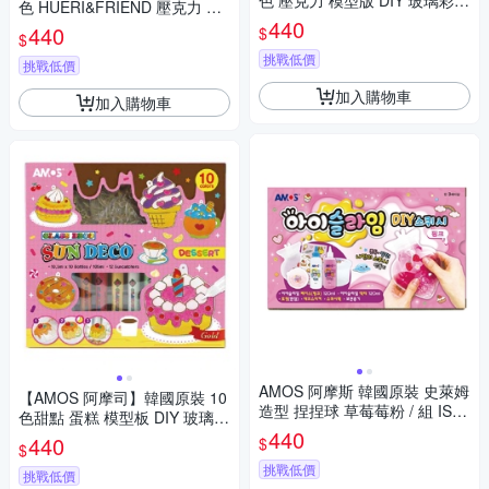
色 壓克力 模型版 DIY 玻璃彩繪
色 HUERI&FRIEND 壓克力 模
膠-SD款 / 組 SD10P6-SD
440
型板 DIY 玻璃彩繪組 / 組 SD10
440
$
$
P10-H
挑戰低價
挑戰低價
加入購物車
加入購物車
AMOS 阿摩斯 韓國原裝 史萊姆
【AMOS 阿摩司】韓國原裝 10
造型 捏捏球 草莓莓粉 / 組 IS12
色甜點 蛋糕 模型板 DIY 玻璃彩
0P2-PK
440
繪組 / 組 SD10P10-DS
440
$
$
挑戰低價
挑戰低價