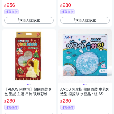
4
/ 組SD10P6-JB
256
280
$
$
挑戰低價
挑戰低價
加入購物車
加入購物車
【AMOS 阿摩司】韓國原裝 6
AMOS 阿摩斯 韓國原裝 史萊姆
色 聖誕 主題 吊飾 玻璃彩繪 膠
造型 捏捏球 水藍晶 / 組 AS120
/ 組SD10P6-CH
P1-CT
280
280
$
$
挑戰低價
挑戰低價