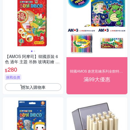
【AMOS 阿摩司】韓國原裝 6
色 過年 主題 吊飾 玻璃彩繪 膠
/ 組SD10P6-GL
280
$
韓國AMOS 創意彩繪系列全館特價中
挑戰低價
滿99大優惠
加入購物車