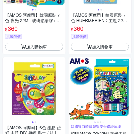
【AMOS 阿摩司】韓國原裝 7
【AMOS 阿摩司】韓國原裝 7
色 夜光 22ML 玻璃彩繪膠 / 組
色 HUERI&FRIEND 主題 22ML
GD22P7R
玻璃彩繪組 / 組 FD22P7R-H
360
360
$
$
挑戰低價
挑戰低價
加入購物車
加入購物車
韓國進口韓國製造安全保證無慮
【AMOS 阿摩司】6色 甜點 蛋
糕 主題 DIY 超輕 黏土 / 組 IC6
韓國AMOS 7色22ML夜光主題