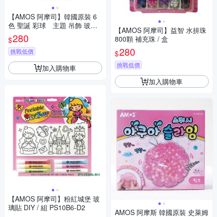
【AMOS 阿摩司】韓國原裝 6
色 聖誕 彩球 主題 吊飾 玻璃
【AMOS 阿摩司】益智 水拚珠
彩繪 膠 / 組SD10P6-C2
280
800顆 補充珠 / 盒
$
280
挑戰低價
$
挑戰低價
加入購物車
加入購物車
【AMOS 阿摩司】粉紅城堡 玻
璃貼 DIY / 組 PS10B6-D2
AMOS 阿摩斯 韓國原裝 史萊姆