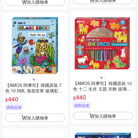
加入購物車
【AMOS 阿摩司】韓國原裝 10
【AMOS 阿摩司】韓國原裝 7
色 十二 生肖 主題 吊飾 玻璃彩
色 10.5ML 海底世界 玻璃彩繪
繪 膠 / 組 SD10P10-ZA
440
創意組合 / 組 GD10P7-US
440
$
$
挑戰低價
挑戰低價
加入購物車
加入購物車