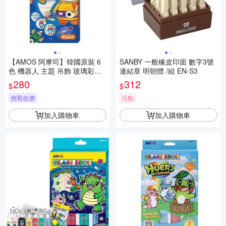
【AMOS 阿摩司】韓國原裝 6
SANBY 一般橡皮印面 數字3號
色 機器人 主題 吊飾 玻璃彩繪
連結章 明朝體 /組 EN-S3
膠 / 組SD10P6-R
280
312
$
$
挑戰低價
活動
加入購物車
加入購物車