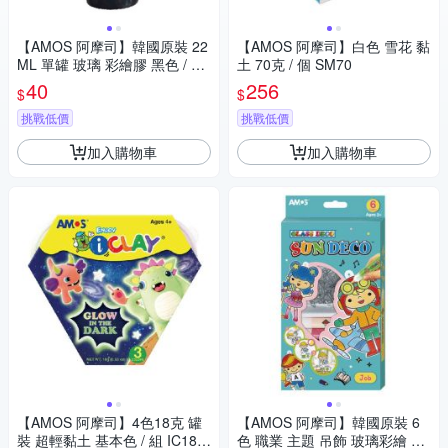
【AMOS 阿摩司】韓國原裝 22
【AMOS 阿摩司】白色 雪花 黏
ML 單罐 玻璃 彩繪膠 黑色 / 瓶
土 70克 / 個 SM70
GD22-BLACK
40
256
$
$
挑戰低價
挑戰低價
加入購物車
加入購物車
【AMOS 阿摩司】4色18克 罐
【AMOS 阿摩司】韓國原裝 6
裝 超輕黏土 基本色 / 組 IC18P
色 職業 主題 吊飾 玻璃彩繪 膠