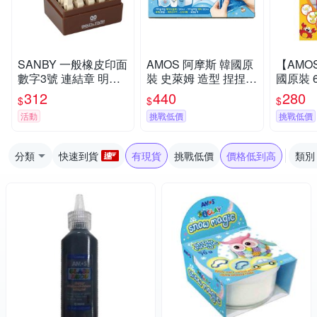
SANBY 一般橡皮印面
AMOS 阿摩斯 韓國原
【AMO
數字3號 連結章 明朝
裝 史萊姆 造型 捏捏球
國原裝 6色 動物 主題
體 /組 EN-S3
三角藍 / 組 IS120P2-
吊飾 玻璃
312
440
280
$
$
$
BL
SD10P6
活動
挑戰低價
挑戰低價
分類
快速到貨
有現貨
挑戰低價
價格低到高
類別