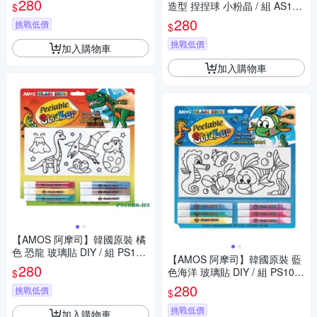
280
造型 捏捏球 小粉晶 / 組 AS120
$
P1-PK
280
挑戰低價
$
挑戰低價
加入購物車
加入購物車
【AMOS 阿摩司】韓國原裝 橘
色 恐龍 玻璃貼 DIY / 組 PS10B
【AMOS 阿摩司】韓國原裝 藍
6-D3
280
色海洋 玻璃貼 DIY / 組 PS10B
$
6-D1
280
挑戰低價
$
挑戰低價
加入購物車