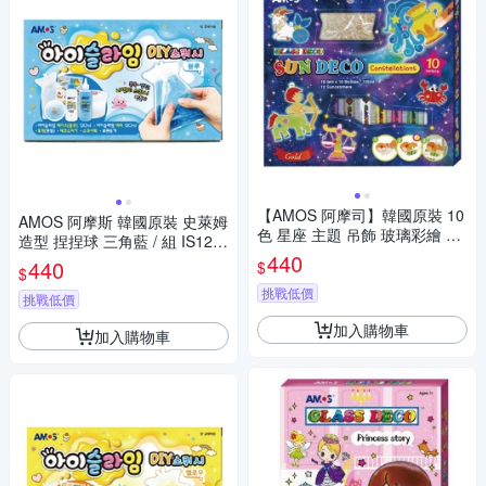
【AMOS 阿摩司】韓國原裝 10
AMOS 阿摩斯 韓國原裝 史萊姆
色 星座 主題 吊飾 玻璃彩繪 膠
造型 捏捏球 三角藍 / 組 IS120
/ 組 SD10P10-CL
440
P2-BL
440
$
$
挑戰低價
挑戰低價
加入購物車
加入購物車