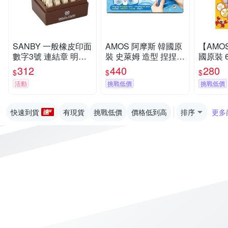
SANBY 一般橡皮印面
AMOS 阿摩斯 韓國原
【AMO
數字3號 連結章 明朝
裝 史萊姆 造型 捏捏球
國原裝 6色 動物 主題
體 /組 EN-S3
三角藍 / 組 IS120P2-
吊飾 玻璃
312
440
280
$
$
$
BL
SD10P6
活動
挑戰低價
挑戰低價
快速到貨
有現貨
挑戰低價
價格低到高
排序
更多