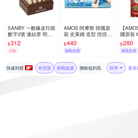
SANBY 一般橡皮印面
AMOS 阿摩斯 韓國原
【AMO
數字3號 連結章 明朝
裝 史萊姆 造型 捏捏球
國原裝 6色 聖誕 主題
體 /組 EN-S3
三角藍 / 組 IS120P2-
吊飾 玻璃
312
440
280
$
$
$
BL
SD10P
活動
挑戰低價
挑戰低價
快速到貨
有現貨
挑戰低價
價格低到高
排序
更多