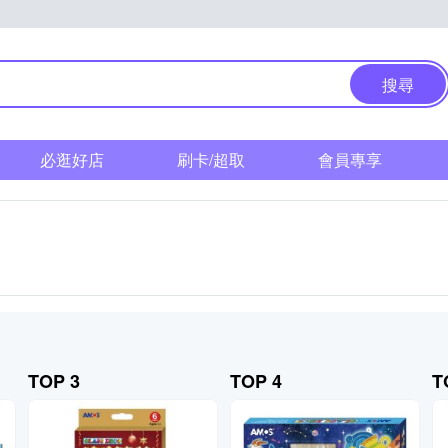
搜尋
必逛好店
刷卡/超取
會員專享
TOP 3
TOP 4
T