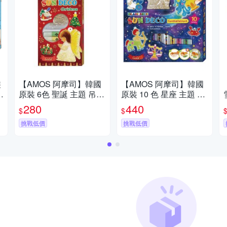
裝
【AMOS 阿摩司】韓國
【AMOS 阿摩司】韓國
角
原裝 6色 聖誕 主題 吊飾
原裝 10 色 星座 主題 吊
玻璃彩繪 膠 / 組SD10P
飾 玻璃彩繪 膠 / 組 SD1
280
440
$
$
6-CH
0P10-CL
挑戰低價
挑戰低價