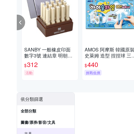
SANBY 一般橡皮印面
AMOS 阿摩斯 韓國原
數字3號 連結章 明朝體 /
史萊姆 造型 捏捏球 三
組 EN-S3
藍 / 組 IS120P2-BL
312
440
$
$
活動
挑戰低價
依分類篩選
全部分類
圖書/票券/影音/文具
文具