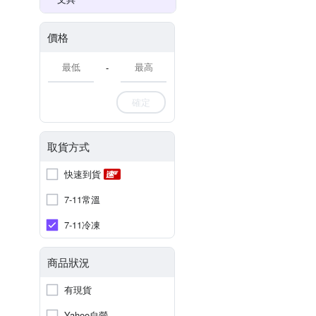
價格
-
確定
取貨方式
快速到貨
7-11常溫
7-11冷凍
商品狀況
有現貨
Yahoo自營