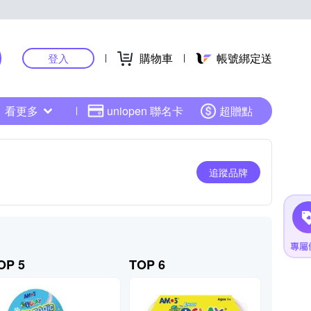
購物車
帳號綁定送
登入
看更多
uniopen 聯名卡
超贈點
追蹤品牌
OP 5
TOP 6
TOP