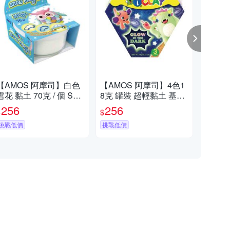
【AMOS 阿摩司】白色
【AMOS 阿摩司】4色1
【A
雪花 黏土 70克 / 個 SM7
8克 罐裝 超輕黏土 基本
原裝 7色 夜光 22M
0
色 / 組 IC18P4
璃彩
256
256
3
$
$
$
挑戰低價
挑戰低價
挑戰