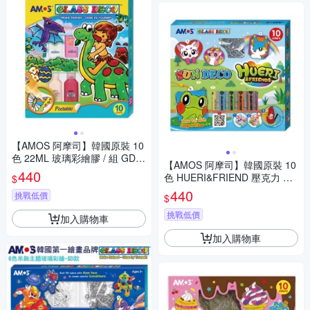
【AMOS 阿摩司】韓國原裝 10
色 22ML 玻璃彩繪膠 / 組 GD2
【AMOS 阿摩司】韓國原裝 10
2P10R
440
色 HUERI&FRIEND 壓克力 模
$
型板 DIY 玻璃彩繪組 / 組 SD10
440
挑戰低價
$
P10-H
挑戰低價
加入購物車
加入購物車