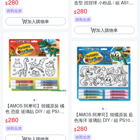
280
造型 捏捏球 小粉晶 / 組 AS120
$
P1-PK
280
挑戰低價
$
挑戰低價
加入購物車
加入購物車
【AMOS 阿摩司】韓國原裝 橘
色 恐龍 玻璃貼 DIY / 組 PS10B
【AMOS 阿摩司】韓國原裝 藍
6-D3
280
色海洋 玻璃貼 DIY / 組 PS10B
$
6-D1
280
挑戰低價
$
挑戰低價
加入購物車