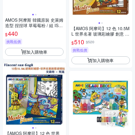
AMOS 阿摩斯 韓國原裝 史萊姆
造型 捏捏球 草莓莓粉 / 組 IS12
【AMOS 阿摩司】12 色 10.5M
0P2-PK
440
L 世界名著 玻璃彩繪膠 創意 玻
$
璃貼 / 組 PS10P12M-K(古斯塔
510
挑戰低價
$520
$
夫·克里姆特)
挑戰低價
加入購物車
加入購物車
【AMOS 阿摩司】12 色 世界