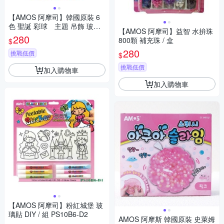
【AMOS 阿摩司】韓國原裝 6
色 聖誕 彩球 主題 吊飾 玻璃
【AMOS 阿摩司】益智 水拚珠
彩繪 膠 / 組SD10P6-C2
280
800顆 補充珠 / 盒
$
280
挑戰低價
$
挑戰低價
加入購物車
加入購物車
【AMOS 阿摩司】粉紅城堡 玻
璃貼 DIY / 組 PS10B6-D2
AMOS 阿摩斯 韓國原裝 史萊姆