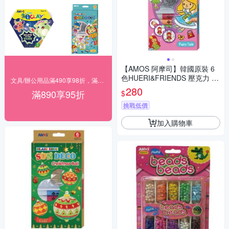
【AMOS 阿摩司】韓國原裝 6
色HUERI&FRIENDS 壓克力 模
文具/辦公用品滿490享98折，滿890享95折
型板 DIY 玻璃彩繪 組/ 組 SD10
280
滿890享95折
$
P6-H
挑戰低價
加入購物車