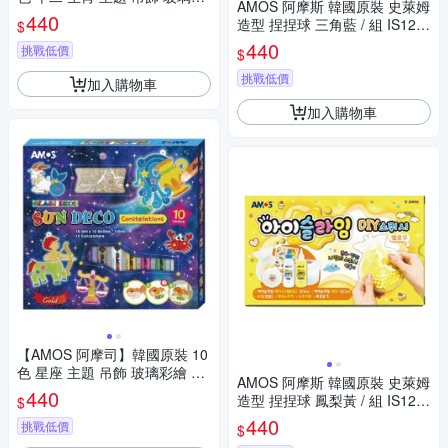
AMOS 阿摩斯 韓國原裝 史萊姆
繪 膠 / 組 SD10P10-ZA
440
造型 捏捏球 三角藍 / 組 IS120
$
P2-BL
440
挑戰低價
$
挑戰低價
加入購物車
加入購物車
【AMOS 阿摩司】韓國原裝 10
色 星座 主題 吊飾 玻璃彩繪 膠
AMOS 阿摩斯 韓國原裝 史萊姆
/ 組 SD10P10-CL
440
造型 捏捏球 鳳梨黃 / 組 IS120
$
P2-YL
440
挑戰低價
$