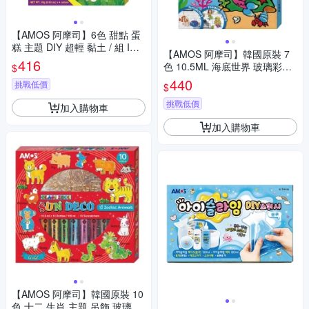
【AMOS 阿摩司】6色 甜點 蛋
糕 主題 DIY 超輕 黏土 / 組 IC6
【AMOS 阿摩司】韓國原裝 7
BK
416
色 10.5ML 海底世界 玻璃彩繪
$
創意組合 / 組 GD10P7-US
440
挑戰低價
$
挑戰低價
加入購物車
加入購物車
【AMOS 阿摩司】韓國原裝 10
色 十二 生肖 主題 吊飾 玻璃彩