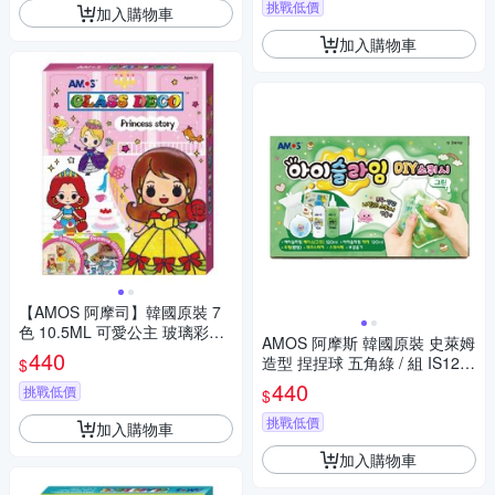
挑戰低價
加入購物車
加入購物車
【AMOS 阿摩司】韓國原裝 7
色 10.5ML 可愛公主 玻璃彩繪
AMOS 阿摩斯 韓國原裝 史萊姆
創意組合 / 組 GD10P7-PS
440
造型 捏捏球 五角綠 / 組 IS120
$
P2-GR
440
挑戰低價
$
挑戰低價
加入購物車
加入購物車