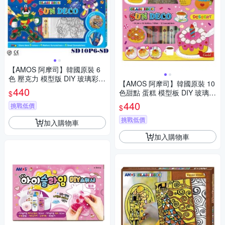
【AMOS 阿摩司】韓國原裝 6
色 壓克力 模型版 DIY 玻璃彩繪
【AMOS 阿摩司】韓國原裝 10
膠-SD款 / 組 SD10P6-SD
440
色甜點 蛋糕 模型板 DIY 玻璃彩
$
繪組 / 組 SD10P10-DS
440
挑戰低價
$
挑戰低價
加入購物車
加入購物車