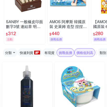
SANBY 一般橡皮印面
AMOS 阿摩斯 韓國原
【AMO
數字3號 連結章 明朝
裝 史萊姆 造型 捏捏球
國原裝 6色 動物 主題
體 /組 EN-S3
三角藍 / 組 IS120P2-
吊飾 玻璃
312
440
280
$
$
$
BL
SD10P6
活動
挑戰低價
挑戰低價
分類
快速到貨
有現貨
挑戰低價
價格低到高
類別