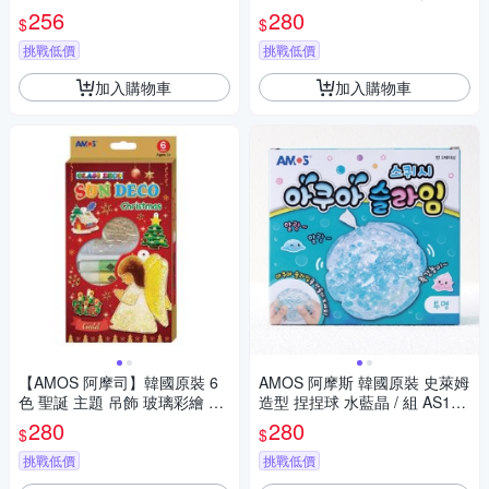
4
/ 組SD10P6-JB
256
280
$
$
挑戰低價
挑戰低價
加入購物車
加入購物車
【AMOS 阿摩司】韓國原裝 6
AMOS 阿摩斯 韓國原裝 史萊姆
色 聖誕 主題 吊飾 玻璃彩繪 膠
造型 捏捏球 水藍晶 / 組 AS120
/ 組SD10P6-CH
P1-CT
280
280
$
$
挑戰低價
挑戰低價