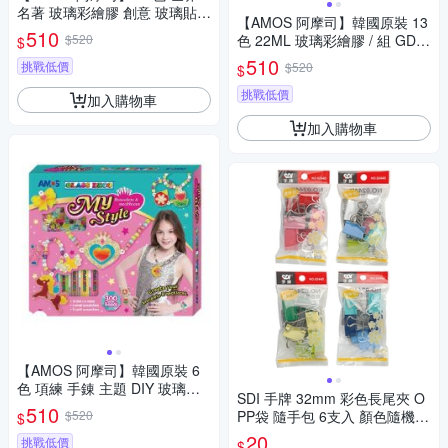
名著 玻璃彩繪膠 創意 玻璃貼 /
【AMOS 阿摩司】韓國原裝 13
組 PS10P12M-G(文森特.梵高)
510
$520
色 22ML 玻璃彩繪膠 / 組 GD2
$
2P13WM
510
挑戰低價
$520
$
挑戰低價
加入購物車
加入購物車
【AMOS 阿摩司】韓國原裝 6
色 項練 手錬 主題 DIY 玻璃彩
SDI 手牌 32mm 彩色長尾夾 O
彩繪膠 / 組SD10P6-MSB
510
$520
PP袋 隨手包 6支入 顏色隨機 /
$
袋 0244D
20
挑戰低價
$