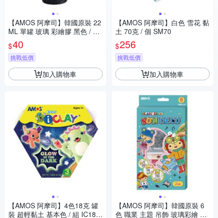
【AMOS 阿摩司】韓國原裝 22
【AMOS 阿摩司】白色 雪花 黏
ML 單罐 玻璃 彩繪膠 黑色 / 瓶
土 70克 / 個 SM70
GD22-BLACK
40
256
$
$
挑戰低價
挑戰低價
加入購物車
加入購物車
【AMOS 阿摩司】4色18克 罐
【AMOS 阿摩司】韓國原裝 6
裝 超輕黏土 基本色 / 組 IC18P
色 職業 主題 吊飾 玻璃彩繪 膠