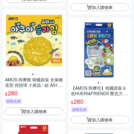
加入購物車
AMOS 阿摩斯 韓國原裝 史萊姆
造型 捏捏球 小黃晶 / 組 AS120
【AMOS 阿摩司】韓國原裝 6
P1-YL
280
色HUERI&FRIENDS 壓克力 模
$
型板 DIY 玻璃彩繪 組/ 組 SD10
280
挑戰低價
$
P6-H
挑戰低價
加入購物車
加入購物車