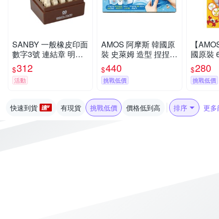
SANBY 一般橡皮印面
AMOS 阿摩斯 韓國原
【AMO
數字3號 連結章 明朝
裝 史萊姆 造型 捏捏球
國原裝 6色 動物 主題
體 /組 EN-S3
三角藍 / 組 IS120P2-
吊飾 玻璃
312
440
280
$
$
$
BL
SD10P6
活動
挑戰低價
挑戰低價
快速到貨
有現貨
挑戰低價
價格低到高
排序
更多