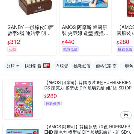
SANBY 一般橡皮印面
AMOS 阿摩斯 韓國原
【AMO
數字3號 連結章 明朝
裝 史萊姆 造型 捏捏球
國原裝 6色 聖誕 主題
體 /組 EN-S3
三角藍 / 組 IS120P2-
吊飾 玻璃
312
440
280
$
$
$
BL
SD10P
活動
挑戰低價
挑戰低價
分類
快速到貨
有現貨
挑戰低價
價格低到高
顏色
【AMOS 阿摩司】韓國原裝 6色HUERI&FRIEN
DS 壓克力 模型板 DIY 玻璃彩繪 組/ 組 SD10P
6-H
280
$
挑戰低價
【AMOS 阿摩司】韓國原裝 10色 HUERI&FRI
END 壓克力 模型板 DIY 玻璃彩繪組 / 組 SD10