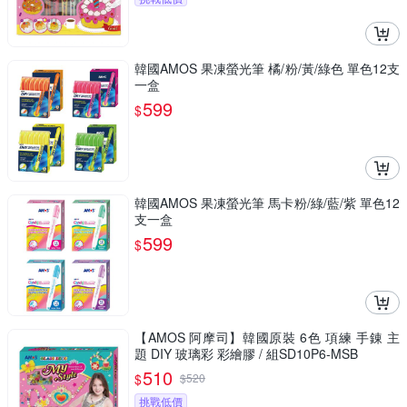
韓國AMOS 果凍螢光筆 橘/粉/黃/綠色 單色12支
一盒
599
$
韓國AMOS 果凍螢光筆 馬卡粉/綠/藍/紫 單色12
支一盒
599
$
【AMOS 阿摩司】韓國原裝 6色 項練 手錬 主
題 DIY 玻璃彩 彩繪膠 / 組SD10P6-MSB
510
$
$
520
挑戰低價