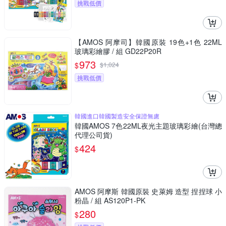
挑戰低價
【AMOS 阿摩司】韓國原裝 19色+1色 22ML
玻璃彩繪膠 / 組 GD22P20R
973
$
$
1,024
挑戰低價
韓國進口韓國製造安全保證無慮
韓國AMOS 7色22ML夜光主題玻璃彩繪(台灣總
代理公司貨)
424
$
AMOS 阿摩斯 韓國原裝 史萊姆 造型 捏捏球 小
粉晶 / 組 AS120P1-PK
280
$