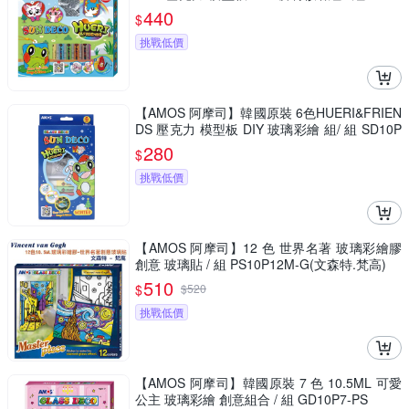
P10-H
440
$
挑戰低價
【AMOS 阿摩司】韓國原裝 6色HUERI&FRIEN
DS 壓克力 模型板 DIY 玻璃彩繪 組/ 組 SD10P
6-H
280
$
挑戰低價
【AMOS 阿摩司】12 色 世界名著 玻璃彩繪膠
創意 玻璃貼 / 組 PS10P12M-G(文森特.梵高)
510
$
$
520
挑戰低價
【AMOS 阿摩司】韓國原裝 7 色 10.5ML 可愛
公主 玻璃彩繪 創意組合 / 組 GD10P7-PS