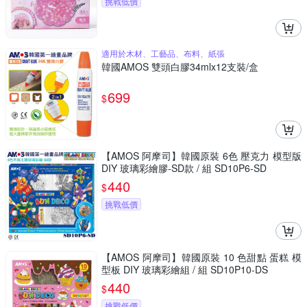
挑戰低價
適用於木材、工藝品、布料、紙張
韓國AMOS 雙頭白膠34mlx12支裝/盒
699
$
【AMOS 阿摩司】韓國原裝 6色 壓克力 模型版
DIY 玻璃彩繪膠-SD款 / 組 SD10P6-SD
440
$
挑戰低價
【AMOS 阿摩司】韓國原裝 10 色甜點 蛋糕 模
型板 DIY 玻璃彩繪組 / 組 SD10P10-DS
440
$
挑戰低價