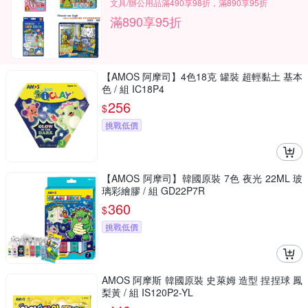
文具/辦公用品滿490享98折，滿890享95折
滿890享95折
【AMOS 阿摩司】4色18克 罐裝 超輕黏土 基本
色 / 組 IC18P4
256
$
挑戰低價
【AMOS 阿摩司】韓國原裝 7色 夜光 22ML 玻
璃彩繪膠 / 組 GD22P7R
360
$
挑戰低價
AMOS 阿摩斯 韓國原裝 史萊姆 造型 捏捏球 鳳
梨黃 / 組 IS120P2-YL