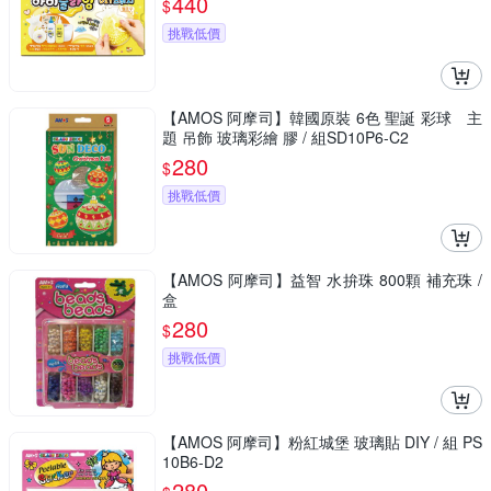
440
$
挑戰低價
【AMOS 阿摩司】韓國原裝 6色 聖誕 彩球 主
題 吊飾 玻璃彩繪 膠 / 組SD10P6-C2
280
$
挑戰低價
【AMOS 阿摩司】益智 水拚珠 800顆 補充珠 /
盒
280
$
挑戰低價
【AMOS 阿摩司】粉紅城堡 玻璃貼 DIY / 組 PS
10B6-D2
280