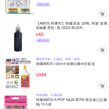
挑戰低價
【AMOS 阿摩司】韓國原裝 22ML 單罐 玻璃
彩繪膠 黑色 / 瓶 GD22-BLACK
40
$
挑戰低價
適用於木材、工藝品、布料、紙張
韓國AMOS 120ml大容量白膠x6支裝/盒
949
$
塗抹滑順、不易結塊
韓國AMOS K-POP SAJA BOYS 限定版口紅膠
8g 10入組