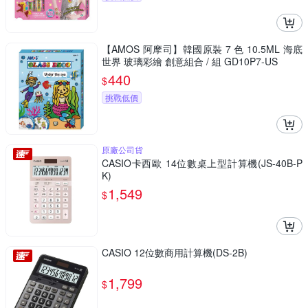
【AMOS 阿摩司】韓國原裝 7 色 10.5ML 海底
世界 玻璃彩繪 創意組合 / 組 GD10P7-US
440
$
挑戰低價
原廠公司貨
CASIO卡西歐 14位數桌上型計算機(JS-40B-P
K)
1,549
$
CASIO 12位數商用計算機(DS-2B)
1,799
$