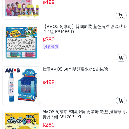
499
$
【AMOS 阿摩司】韓國原裝 藍色海洋 玻璃貼 D
IY / 組 PS10B6-D1
280
$
挑戰低價
韓國AMOS 50ml雙頭膠水x12支裝/盒
499
$
AMOS 阿摩斯 韓國原裝 史萊姆 造型 捏捏球 小
黃晶 / 組 AS120P1-YL
280
$