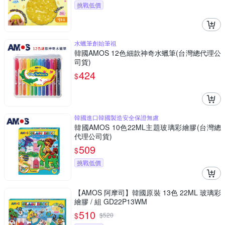
挑戰低價
水蠟筆創始筆祖
韓國AMOS 12色細款神奇水蠟筆(台灣總代理公
司貨)
424
$
韓國進口韓國製造安全保證無慮
韓國AMOS 10色22ML主題玻璃彩繪膠(台灣總
代理公司貨)
509
$
挑戰低價
【AMOS 阿摩司】韓國原裝 13色 22ML 玻璃彩
繪膠 / 組 GD22P13WM
510
$
$
520