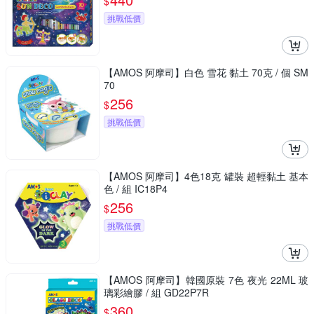
$
挑戰低價
【AMOS 阿摩司】白色 雪花 黏土 70克 / 個 SM
70
256
$
挑戰低價
【AMOS 阿摩司】4色18克 罐裝 超輕黏土 基本
色 / 組 IC18P4
256
$
挑戰低價
【AMOS 阿摩司】韓國原裝 7色 夜光 22ML 玻
璃彩繪膠 / 組 GD22P7R
360
$