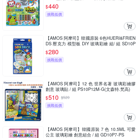
P10-H
440
$
挑戰低價
【AMOS 阿摩司】韓國原裝 6色HUERI&FRIEN
DS 壓克力 模型板 DIY 玻璃彩繪 組/ 組 SD10P
6-H
280
$
挑戰低價
【AMOS 阿摩司】12 色 世界名著 玻璃彩繪膠
創意 玻璃貼 / 組 PS10P12M-G(文森特.梵高)
510
$
$
520
挑戰低價
【AMOS 阿摩司】韓國原裝 7 色 10.5ML 可愛
公主 玻璃彩繪 創意組合 / 組 GD10P7-PS