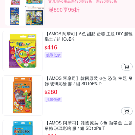
文具/辦公用品滿490享98折，滿890享95折
滿890享95折
【AMOS 阿摩司】6色 甜點 蛋糕 主題 DIY 超輕
黏土 / 組 IC6BK
416
$
挑戰低價
【AMOS 阿摩司】韓國原裝 6色 恐龍 主題 吊
飾 玻璃彩繪 膠 / 組 SD10P6-D
280
$
挑戰低價
【AMOS 阿摩司】韓國原裝 6色 熱帶魚 主題
吊飾 玻璃彩繪 膠 / 組 SD10P6-T