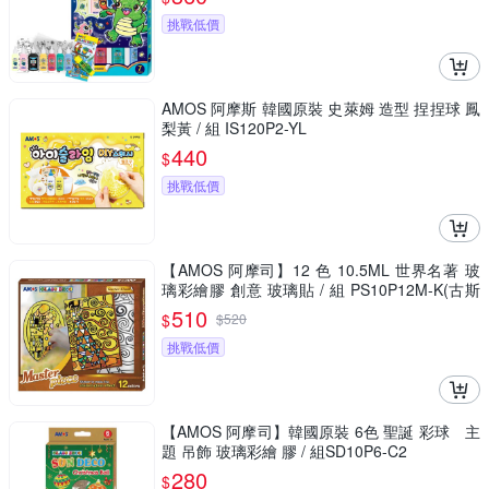
挑戰低價
AMOS 阿摩斯 韓國原裝 史萊姆 造型 捏捏球 鳳
梨黃 / 組 IS120P2-YL
440
$
挑戰低價
【AMOS 阿摩司】12 色 10.5ML 世界名著 玻
璃彩繪膠 創意 玻璃貼 / 組 PS10P12M-K(古斯
塔夫·克里姆特)
510
$
$
520
挑戰低價
【AMOS 阿摩司】韓國原裝 6色 聖誕 彩球 主
題 吊飾 玻璃彩繪 膠 / 組SD10P6-C2
280
$