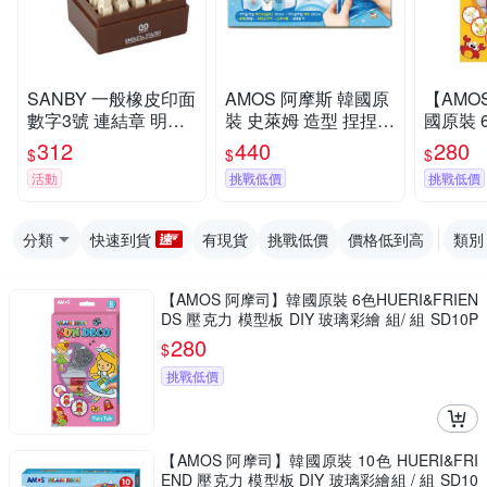
SANBY 一般橡皮印面
AMOS 阿摩斯 韓國原
【AMO
數字3號 連結章 明朝
裝 史萊姆 造型 捏捏球
國原裝 6色 動物 主題
體 /組 EN-S3
三角藍 / 組 IS120P2-
吊飾 玻璃
312
440
280
$
$
$
BL
SD10P6
活動
挑戰低價
挑戰低價
分類
快速到貨
有現貨
挑戰低價
價格低到高
類別
【AMOS 阿摩司】韓國原裝 6色HUERI&FRIEN
DS 壓克力 模型板 DIY 玻璃彩繪 組/ 組 SD10P
6-H
280
$
挑戰低價
【AMOS 阿摩司】韓國原裝 10色 HUERI&FRI
END 壓克力 模型板 DIY 玻璃彩繪組 / 組 SD10