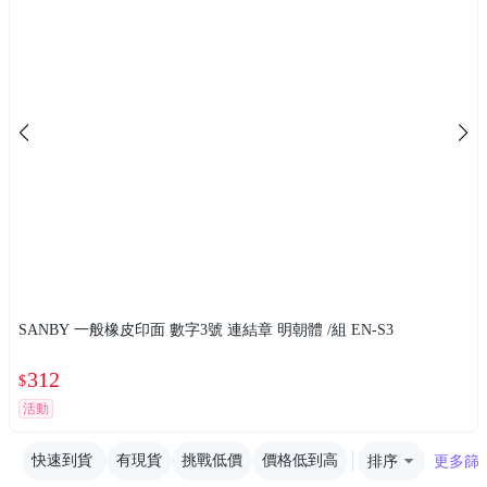
SANBY 一般橡皮印面 數字3號 連結章 明朝體 /組 EN-S3
312
$
活動
快速到貨
有現貨
挑戰低價
價格低到高
排序
更多篩