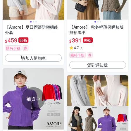
【Amore】夏日帽簷防曬機能
【Amore】 秋冬輕薄保暖短版
外套
無袖馬甲
459
391
86折
86折
$
$
4.7
限時下殺
券
(
1
)
限時下殺
券
加入購物車
貨到通知我
補貨中