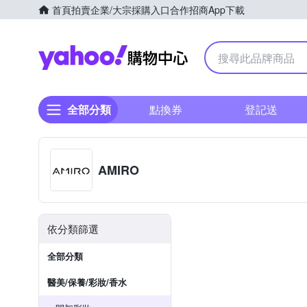
首頁
拍賣
企業/大宗採購入口
合作招商
App下載
Yahoo購物中心
全部分類
點換券
登記送
AMIRO
依分類篩選
全部分類
醫美/保養/彩妝/香水