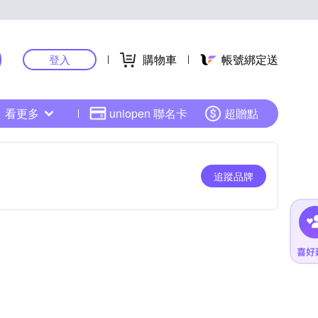
購物車
帳號綁定送
登入
看更多
uniopen 聯名卡
超贈點
追蹤品牌