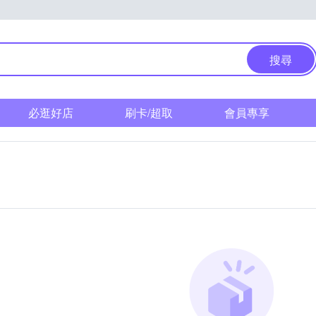
搜尋
必逛好店
刷卡/超取
會員專享