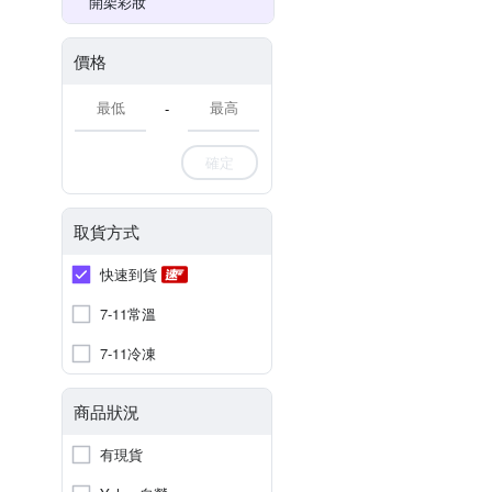
開架彩妝
價格
-
確定
取貨方式
快速到貨
7-11常溫
7-11冷凍
商品狀況
有現貨