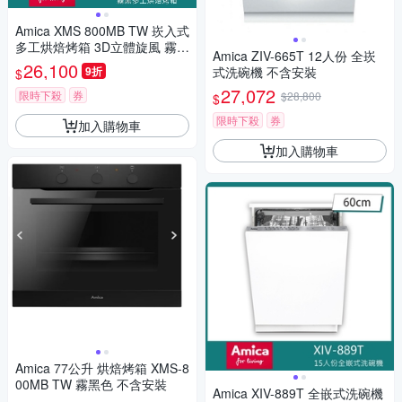
Amica XMS 800MB TW 崁入式
多工烘焙烤箱 3D立體旋風 霧黑
Amica ZIV-665T 12人份 全崁
玻璃 全能主廚烘烤 60cm
26,100
9折
式洗碗機 不含安裝
$
27,072
限時下殺
券
$28,800
$
限時下殺
券
加入購物車
加入購物車
Amica 77公升 烘焙烤箱 XMS-8
00MB TW 霧黑色 不含安裝
Amica XIV-889T 全嵌式洗碗機