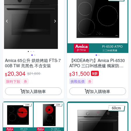
Amica 65公升 烘焙烤箱 FTS-7
【KIDEA奇玓】Amica PI-6530
00B TW 亮黑色 不含安裝
ATPO 三口IH感應爐 獨家防溢
10段火力 兒童安全鎖 快速加熱
20,304
31,500
$21,600
9折
$
$
小鍋具偵測
限時下殺
券
挑戰低價
券
加入購物車
加入購物車