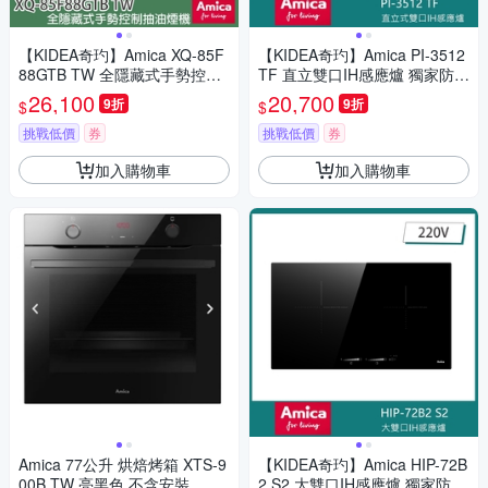
【KIDEA奇玓】Amica XQ-85F
【KIDEA奇玓】Amica PI-3512
88GTB TW 全隱藏式手勢控制
TF 直立雙口IH感應爐 獨家防溢
抽油煙機 全平面玻璃觸控 15分
11段火力 兒童安全鎖 快速加熱
26,100
20,700
9折
9折
$
$
鐘延遲關機 85cm
小鍋具偵測
挑戰低價
券
挑戰低價
券
加入購物車
加入購物車
Amica 77公升 烘焙烤箱 XTS-9
【KIDEA奇玓】Amica HIP-72B
00B TW 亮黑色 不含安裝
2 S2 大雙口IH感應爐 獨家防溢