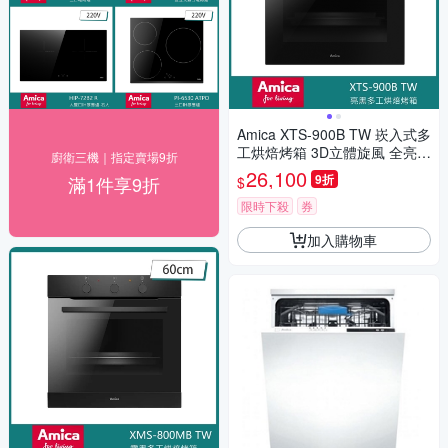
Amica XTS-900B TW 崁入式多
工烘焙烤箱 3D立體旋風 全亮黑
廚衛三機｜指定賣場9折
玻璃 全能主廚烘烤60cm
26,100
9折
滿1件享9折
$
限時下殺
券
加入購物車