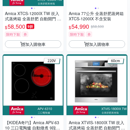
Amica XTCS-1200IX TW 崁入
Amica 77公升 全蒸舒肥蒸烤箱
式蒸烤箱 全蒸舒肥 自動開門 多
XTCS-1200IX 不含安裝
工料理60cm
58,500
54,990
9折
$58,500
$
$
限時下殺
券
限時下殺
券
加入購物車
加入購物車
【KIDEA奇玓】Amica APV-63
Amica XTVIS-1800IX TW 崁入
10 三口電陶爐 自動燉煮 9段火
式蒸烤箱 全蒸舒肥 自動開門 多