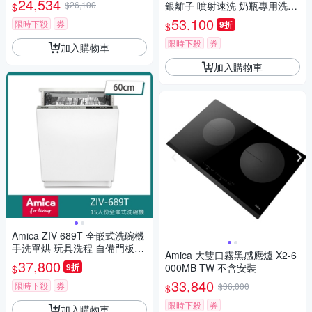
24,534
$26,100
銀離子 噴射速洗 奶瓶專用洗程
$
自備門板60cm
53,100
限時下殺
券
9折
$
限時下殺
券
加入購物車
加入購物車
Amica ZIV-689T 全嵌式洗碗機
手洗單烘 玩具洗程 自備門板60
Amica 大雙口霧黑感應爐 X2-6
cm
37,800
9折
000MB TW 不含安裝
$
33,840
限時下殺
券
$36,000
$
限時下殺
券
加入購物車