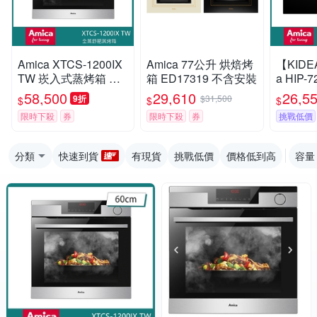
Amica XTCS-1200IX
Amica 77公升 烘焙烤
【KIDE
TW 崁入式蒸烤箱 全
箱 ED17319 不含安裝
a HIP-
蒸舒肥 自動開門 多工
口IH感
58,500
29,610
26,5
9折
$31,500
$
$
$
料理60cm
11段火
限時下殺
券
限時下殺
券
挑戰低價
快速加
分類
快速到貨
有現貨
挑戰低價
價格低到高
容量