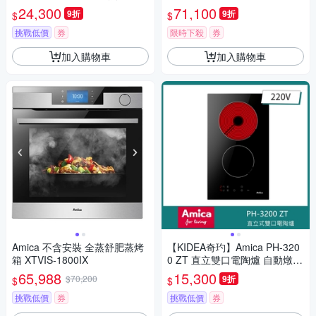
力 餘熱安全指示 兒童安全鎖
工料理60cm
24,300
71,100
9折
9折
$
$
挑戰低價
券
限時下殺
券
加入購物車
加入購物車
Amica 不含安裝 全蒸舒肥蒸烤
【KIDEA奇玓】Amica PH-320
箱 XTVIS-1800IX
0 ZT 直立雙口電陶爐 自動燉煮
9段火力 餘熱安全指示 兒童安
65,988
15,300
$70,200
9折
$
$
全鎖
挑戰低價
券
挑戰低價
券