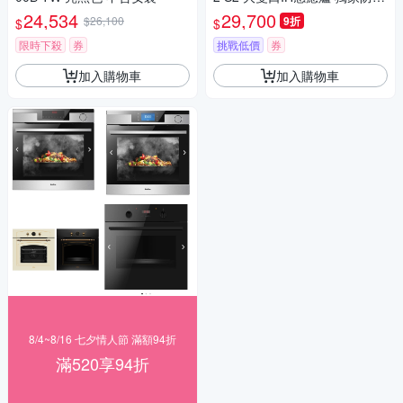
11段火力 兒童安全鎖 自動燉煮
24,534
29,700
$26,100
9折
$
$
小鍋具偵測
限時下殺
券
挑戰低價
券
加入購物車
加入購物車
8/4~8/16 七夕情人節 滿額94折
滿520享94折