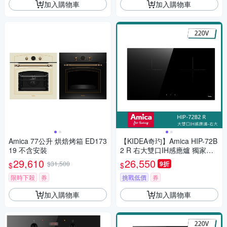
加入購物車
加入購物車
Amica 77公升 烘焙烤箱 ED173
【KIDEA奇玓】Amica HIP-72B
19 不含安裝
2 R 右大雙口IH感應爐 獨家防
溢 11段火力 兒童安全鎖 快速
29,610
26,550
$31,500
9折
$
$
加熱 小鍋具偵測
限時下殺
券
挑戰低價
券
加入購物車
加入購物車