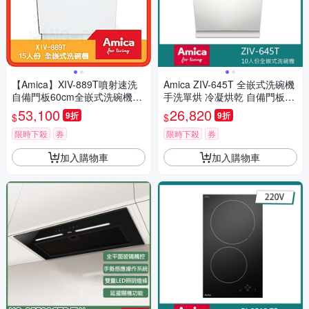
【Amica】XIV-889T噴射速洗
Amica ZIV-645T 全嵌式洗碗機
自備門板60cm全嵌式洗碗機
手洗單烘 冷凝烘乾 自備門板45
(不含安裝)
cm
53,100
26,820
9折
9折
$
$
限時下殺
券
限時下殺
券
加入購物車
加入購物車