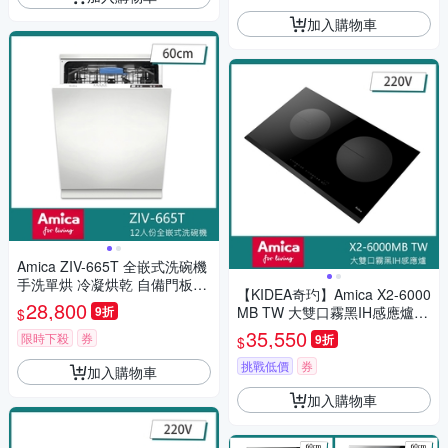
加入購物車
Amica ZIV-665T 全嵌式洗碗機
手洗單烘 冷凝烘乾 自備門板60
【KIDEA奇玓】Amica X2-6000
cm
28,800
9折
MB TW 大雙口霧黑IH感應爐
$
獨家防溢 11段火力 兒童安全鎖
35,550
限時下殺
券
9折
$
小鍋具偵測
挑戰低價
券
加入購物車
加入購物車