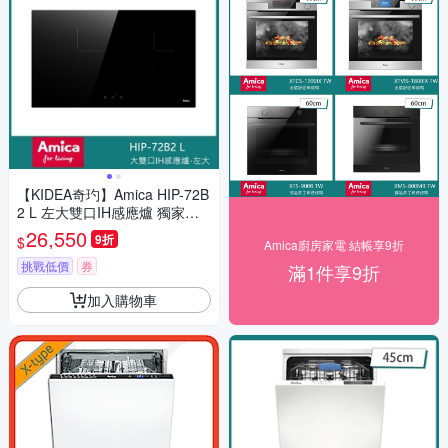
【KIDEA奇玓】Amica HIP-72B
2 L 左大雙口IH感應爐 獨家防
溢 11段火力 兒童安全鎖 快速
26,550
9折
$
Amica廚房家電 結帳享9折
加熱 小鍋具偵測
挑戰低價
券
滿1件享9折
加入購物車