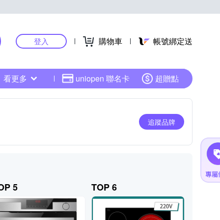
購物車
帳號綁定送
登入
看更多
uniopen 聯名卡
超贈點
追蹤品牌
OP 5
TOP 6
TOP