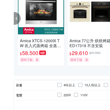
Amica XTCS-1200IX T
Amica 77公升 烘焙烤箱
W 崁入式蒸烤箱 全蒸舒
ED17319 不含安裝
肥 自動開門 多工料理60
58,500
29,610
9折
$31,500
$
$
cm
限時下殺
券
限時下殺
券
40L以上
13人份以上
容量
220V
110V
電壓
1500W以上
不鏽鋼
無
不含安裝
耐熱強化玻璃
不沾陶瓷塗層
1200W以上
60Hz
頻率
消耗功率
內部材質
能源效率等級
安裝
爐台材質