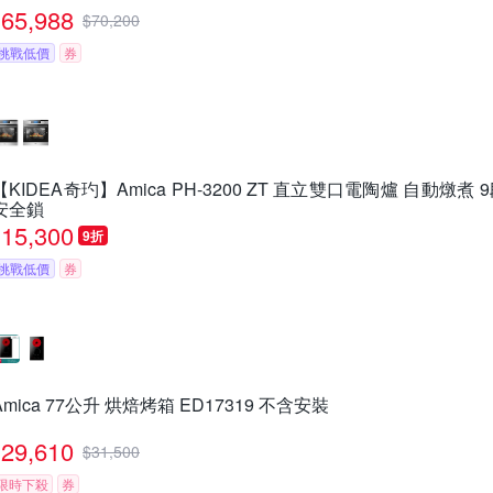
65,988
$
70,200
挑戰低價
券
【KIDEA奇玓】Amica PH-3200 ZT 直立雙口電陶爐 自動燉
安全鎖
15,300
9折
挑戰低價
券
Amica 77公升 烘焙烤箱 ED17319 不含安裝
29,610
$
31,500
限時下殺
券