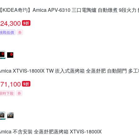
【KIDEA奇玓】Amica APV-6310 三口電陶爐 自動燉煮 9段
24,300
9折
挑戰低價
券
Amica XTVIS-1800IX TW 崁入式蒸烤箱 全蒸舒肥 自動開門 多
71,100
9折
限時下殺
券
Amica 不含安裝 全蒸舒肥蒸烤箱 XTVIS-1800IX