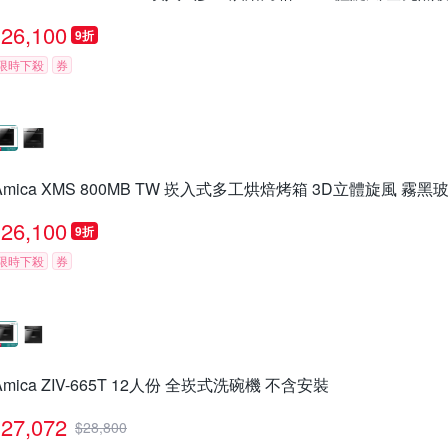
26,100
9折
限時下殺
券
Amica XMS 800MB TW 崁入式多工烘焙烤箱 3D立體旋風 霧黑
26,100
9折
限時下殺
券
Amica ZIV-665T 12人份 全崁式洗碗機 不含安裝
27,072
$
28,800