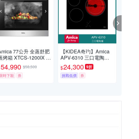
ica 77公升 全蒸舒肥
【KIDEA奇玓】Amica
【K
箱 XTCS-1200IX 不
APV-6310 三口電陶爐
PI-
含安裝
自動燉煮 9段火力 餘熱
應爐
54,990
24,300
31
$58,500
9折
$
$
$
安全指示 兒童安全鎖
兒童
限時下殺
券
挑戰低價
券
鍋
挑戰