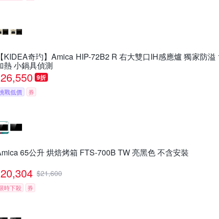
【KIDEA奇玓】Amica HIP-72B2 R 右大雙口IH感應爐 獨家防
加熱 小鍋具偵測
26,550
9折
挑戰低價
券
Amica 65公升 烘焙烤箱 FTS-700B TW 亮黑色 不含安裝
20,304
$
21,600
限時下殺
券