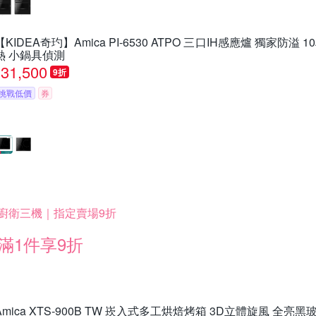
【KIDEA奇玓】Amica PI-6530 ATPO 三口IH感應爐 獨家防
熱 小鍋具偵測
31,500
9折
挑戰低價
券
廚衛三機｜指定賣場9折
滿1件享9折
Amica XTS-900B TW 崁入式多工烘焙烤箱 3D立體旋風 全亮