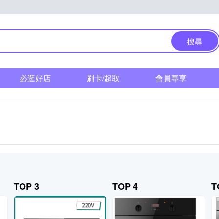
搜尋
必逛好店
刷卡/超取
會員專享
TOP 3
TOP 4
T