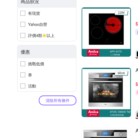
商品狀況
有現貨
$
Yahoo自營
評價4顆
以上
優惠
挑戰低價
券
$
活動
清除所有條件