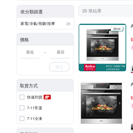
26 筆結果
依分類篩選
家電/冷氣/視聽/按摩
26
價格
$
-
確定
取貨方式
快速到貨
$
7-11常溫
7-11冷凍