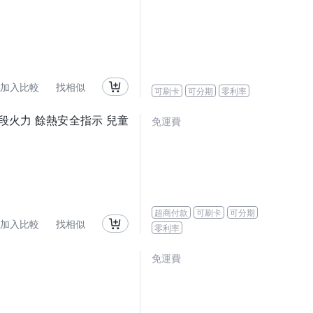
加入比較
找相似
可刷卡
可分期
零利率
煮 9段火力 餘熱安全指示 兒童
免運費
超商付款
可刷卡
可分期
加入比較
找相似
零利率
免運費