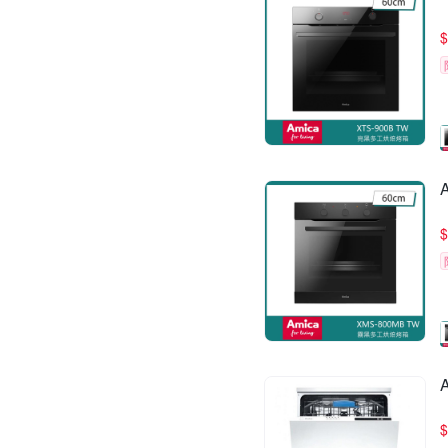
$
$
$