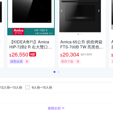
【KIDEA奇玓】Amica
Amica 65公升 烘焙烤箱
Am
HIP-72B2 R 右大雙口IH
FTS-700B TW 亮黑色
蒸烤
感應爐 獨家防溢 11段火
不含安裝
26,550
20,304
9折
$21,600
$
$
力 兒童安全鎖 快速加熱
小鍋具偵測
挑戰低價
券
限時下殺
券
12人份~13人份
9人份~10人份
展開全部