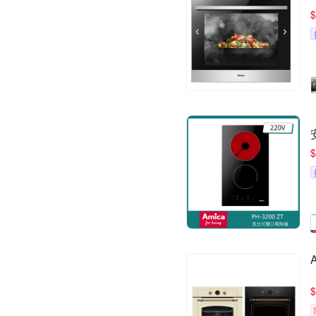
$
$
$