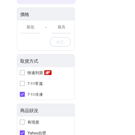
價格
-
確定
取貨方式
快速到貨
7-11常溫
7-11冷凍
商品狀況
有現貨
Yahoo自營