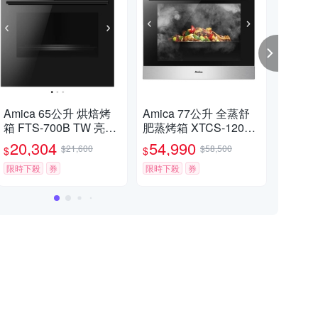
Amica 65公升 烘焙烤
Amica 77公升 全蒸舒
Ami
箱 FTS-700B TW 亮黑
肥蒸烤箱 XTCS-1200I
崁入
色 不含安裝
X 不含安裝
D立
20,304
54,990
26
$21,600
$58,500
$
$
$
全能
限時下殺
券
限時下殺
券
限時