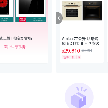
衛三機｜指定賣場9折
Amica 77公升 烘焙烤
箱 ED17319 不含安裝
滿1件享9折
29,610
$31,500
$
限時下殺
券