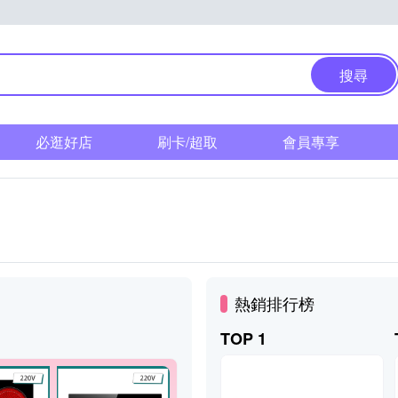
搜尋
必逛好店
刷卡/超取
會員專享
熱銷排行榜
TOP 1