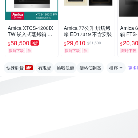
Amica XTCS-1200IX
Amica 77公升 烘焙烤
Amica 65公升 烘焙烤
TW 崁入式蒸烤箱 全
箱 ED17319 不含安裝
箱 FTS-700B TW 亮
蒸舒肥 自動開門 多工
黑色
58,500
29,610
20,3
9折
$31,500
$
$
$
料理60cm
限時下殺
券
限時下殺
券
限時下殺
快速到貨
有現貨
挑戰低價
價格低到高
排序
更多