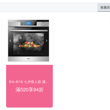
推薦排
8/4~8/16 七夕情人節 滿額94折
滿520享94折