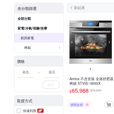
1 筆結果
依分類篩選
全部分類
家電/冷氣/視聽/按摩
廚房家電
烤箱
1
價格
-
Amica 不含安裝 全蒸舒肥蒸
烤箱 XTVIS-1800IX
確定
65,988
$70,200
$
取貨方式
挑戰低價
券
快速到貨