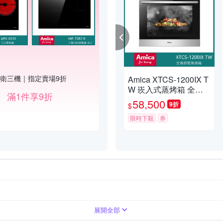
衛三機｜指定賣場9折
Amica XTCS-1200IX T
W 崁入式蒸烤箱 全蒸
滿1件享9折
舒肥 自動開門 多工料
58,500
9折
$
理60cm
限時下殺
券
展開全部