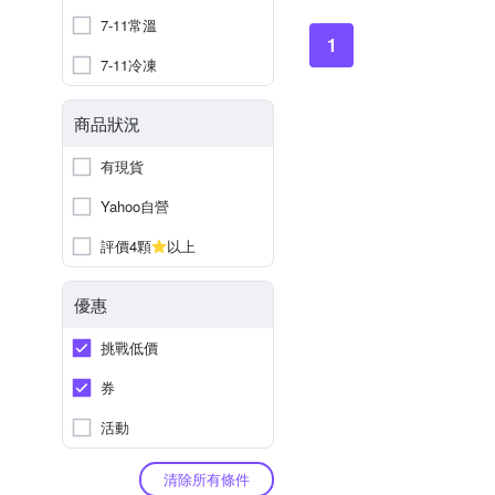
7-11常溫
1
7-11冷凍
商品狀況
有現貨
Yahoo自營
評價4顆
以上
優惠
挑戰低價
券
活動
清除所有條件