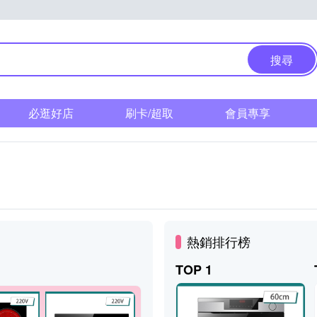
搜尋
必逛好店
刷卡/超取
會員專享
熱銷排行榜
TOP 1