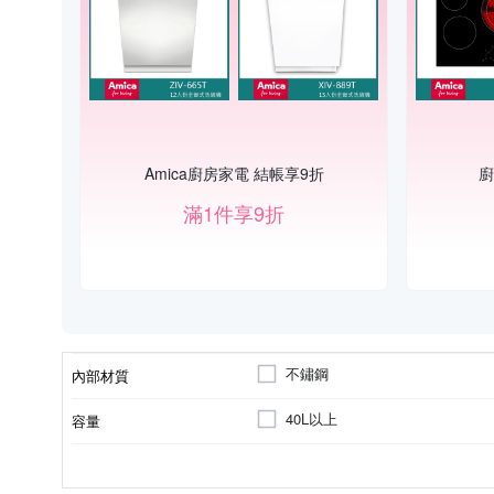
Amica廚房家電 結帳享9折
廚
滿1件享9折
不鏽鋼
內部材質
40L以上
容量
1500W以上
220V
60Hz
消耗功率
電壓
頻率