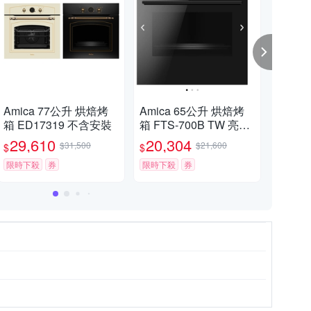
Amica 77公升 烘焙烤
Amica 65公升 烘焙烤
Amica 77
箱 ED17319 不含安裝
箱 FTS-700B TW 亮黑
肥蒸烤箱 X
色 不含安裝
X
29,610
20,304
54
$31,500
$21,600
$
$
$
限時下殺
券
限時下殺
券
限時