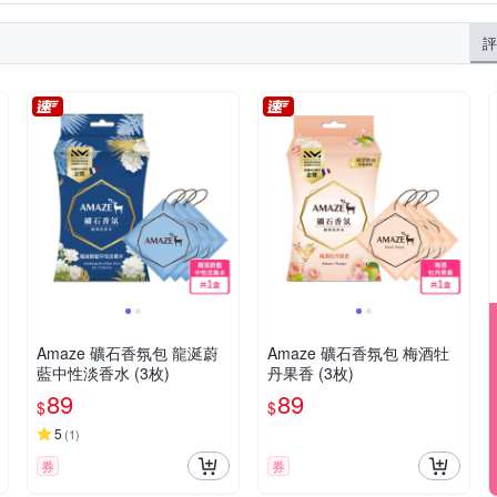
評
Amaze 礦石香氛包 龍涎蔚
Amaze 礦石香氛包 梅酒牡
藍中性淡香水 (3枚)
丹果香 (3枚)
89
89
$
$
5
(
1
)
券
券