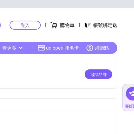
購物車
帳號綁定送
登入
看更多
uniopen 聯名卡
超贈點
追蹤品牌