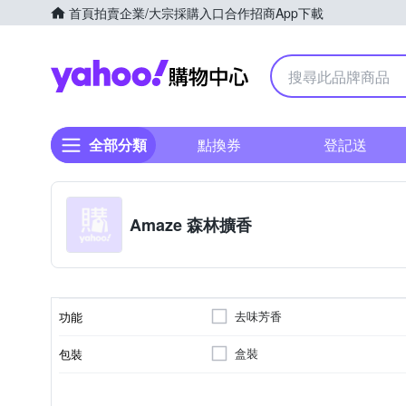
首頁
拍賣
企業/大宗採購入口
合作招商
App下載
Yahoo購物中心
全部分類
點換券
登記送
Amaze 森林擴香
去味芳香
功能
盒裝
包裝
衣物香氛
麝香
類型
香味