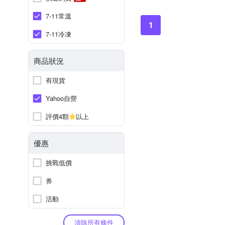
7-11常溫
1
7-11冷凍
商品狀況
有現貨
Yahoo自營
評價4顆
以上
優惠
挑戰低價
券
活動
清除所有條件