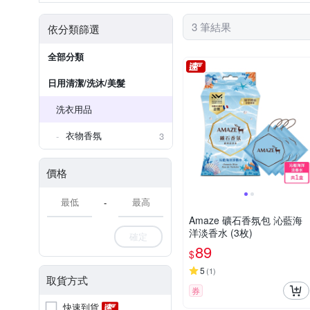
3 筆結果
依分類篩選
全部分類
日用清潔/洗沐/美髮
洗衣用品
衣物香氛
3
價格
-
Amaze 礦石香氛包 沁藍海
洋淡香水 (3枚)
確定
89
$
5
(
1
)
取貨方式
券
快速到貨