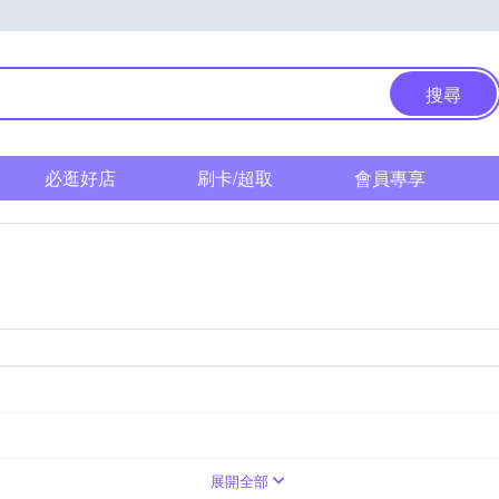
搜尋
必逛好店
刷卡/超取
會員專享
展開全部