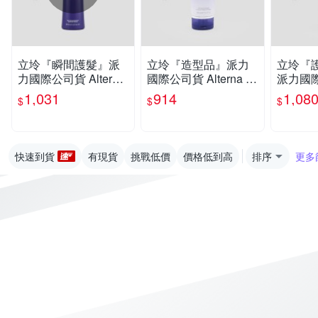
立坽『瞬間護髮』派
立坽『造型品』派力
立坽『
力國際公司貨 Alterna
國際公司貨 Alterna C
派力國際公
CAVIAR洗護系列 魚
AVIAR 魚子保濕凍10
na CA
1,031
914
1,08
$
$
$
子保濕護髮劑250ml H
0ml HH02 HM16
魚子活化
H06
g HH03
快速到貨
有現貨
挑戰低價
價格低到高
排序
更多