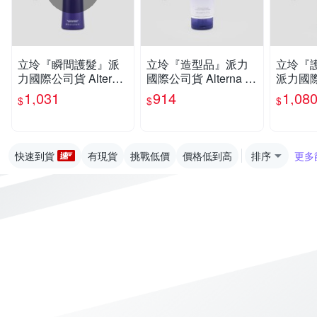
立坽『瞬間護髮』派
立坽『造型品』派力
立坽『
力國際公司貨 Alterna
國際公司貨 Alterna C
派力國際公
CAVIAR洗護系列 魚
AVIAR 魚子保濕凍10
na CA
1,031
914
1,08
$
$
$
子保濕護髮劑250ml H
0ml HH02 HM16
魚子活化
H06
g HH03
快速到貨
有現貨
挑戰低價
價格低到高
排序
更多