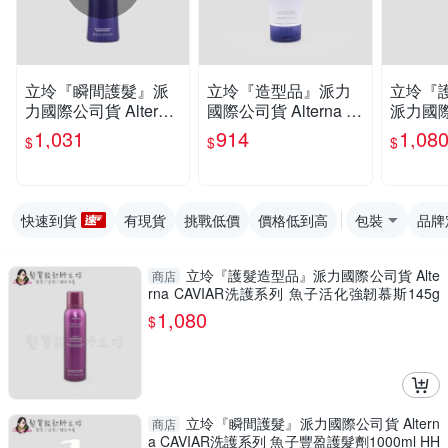
立坽『瞬間護髮』派
立坽『造型品』派力
立坽『
力國際公司貨 Alterna
國際公司貨 Alterna C
派力國際公
CAVIAR洗護系列 魚
AVIAR 魚子保濕凍10
na CA
1,031
914
1,08
$
$
$
子保濕護髮劑250ml H
0ml HH02 HM16
魚子活化
H06
g HH03
快速到貨
有現貨
挑戰低價
價格低到高
包裝
品牌
立坽『護髮造型品』派力國際公司貨 Alte
商店
rna CAVIAR洗護系列 魚子活化強韌慕斯145g
HH03 HM03
1,080
$
立坽『瞬間護髮』派力國際公司貨 Altern
商店
a CAVIAR洗護系列 魚子豐盈護髮劑1000ml HH