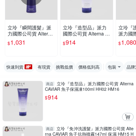
立坽『瞬間護髮』派
立坽『造型品』派力
立坽『
力國際公司貨 Alterna
國際公司貨 Alterna C
派力國際公
CAVIAR洗護系列 魚
AVIAR 魚子保濕凍10
na CA
1,031
914
1,08
$
$
$
子保濕護髮劑250ml H
0ml HH02 HM16
魚子活化
H06
g HH03
快速到貨
有現貨
挑戰低價
價格低到高
包裝
品牌
立坽『造型品』派力國際公司貨 Alterna
商店
CAVIAR 魚子保濕凍100ml HH02 HM16
914
$
立坽『免沖洗護髮』派力國際公司貨 Alte
商店
rna CAVIAR 魚子抗熱噴霧147ml 保濕 HM15 H