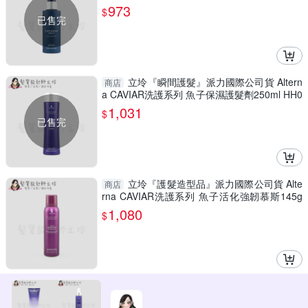
HH10
973
$
已售完
立坽『瞬間護髮』派力國際公司貨 Altern
商店
a CAVIAR洗護系列 魚子保濕護髮劑250ml HH0
6
1,031
$
已售完
立坽『護髮造型品』派力國際公司貨 Alte
商店
rna CAVIAR洗護系列 魚子活化強韌慕斯145g
HH03 HM03
1,080
$