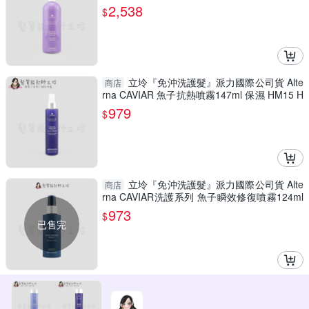
03
2,538
$
立坽『免沖洗護髮』派力國際公司貨 Alte
商店
rna CAVIAR 魚子抗熱噴霧147ml 保濕 HM15 H
M01
979
$
立坽『免沖洗護髮』派力國際公司貨 Alte
商店
rna CAVIAR洗護系列 魚子瞬效修復噴霧124ml
HH10
973
$
已售完