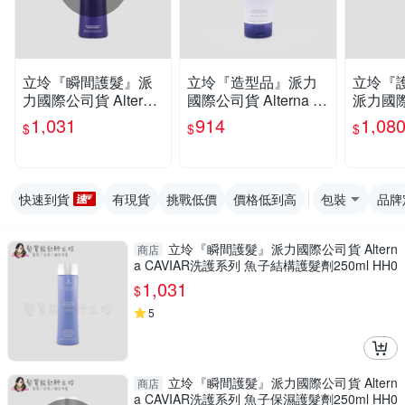
立坽『瞬間護髮』派
立坽『造型品』派力
立坽『
力國際公司貨 Alterna
國際公司貨 Alterna C
派力國際公
CAVIAR洗護系列 魚
AVIAR 魚子保濕凍10
na CA
1,031
914
1,08
$
$
$
子保濕護髮劑250ml H
0ml HH02 HM16
魚子活化
H06
g HH03
快速到貨
有現貨
挑戰低價
價格低到高
包裝
品牌
立坽『瞬間護髮』派力國際公司貨 Altern
商店
a CAVIAR洗護系列 魚子結構護髮劑250ml HH0
7
1,031
$
5
立坽『瞬間護髮』派力國際公司貨 Altern
商店
a CAVIAR洗護系列 魚子保濕護髮劑250ml HH0