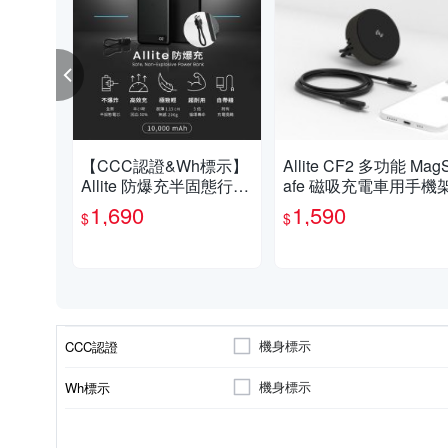
【CCC認證&Wh標示】
Allite CF2 多功能 Mag
Allite 防爆充半固態行動
afe 磁吸充電車用手機
電源 10000mAh
1,690
1,590
$
$
機身標示
CCC認證
機身標示
Wh標示
10000mAh-15000mAh
520
顏色
電芯容量