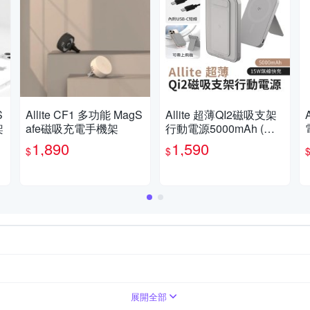
S
Allite CF1 多功能 MagS
Allite 超薄QI2磁吸支架
架
afe磁吸充電手機架
行動電源5000mAh (有
Wh標示 可上飛機)
1,890
1,590
$
$
5200mAh以下
0mAh-10000mAh
展開全部