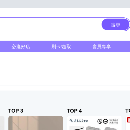
搜尋
必逛好店
刷卡/超取
會員專享
TOP 3
TOP 4
T