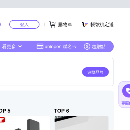
購物車
帳號綁定送
登入
看更多
uniopen 聯名卡
超贈點
追蹤品牌
OP 5
TOP 6
TOP