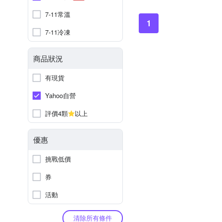
7-11常溫
1
7-11冷凍
商品狀況
有現貨
Yahoo自營
評價4顆
以上
優惠
挑戰低價
券
活動
清除所有條件