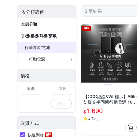
3 筆結果
依分類篩選
全部分類
手機/相機/耳機/穿戴
行動電源/電池
行動電源
3
價格
-
【CCC認證&Wh標示】Allite
防爆充半固態行動電源 100
確定
00mAh
1,690
$
4.7
(
2
)
取貨方式
快速到貨