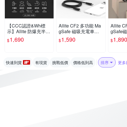
【CCC認證&Wh標
Allite CF2 多功能 Ma
Allite
示】Allite 防爆充半固
gSafe 磁吸充電車用
gSaf
態行動電源 10000mA
手機架
1,690
1,590
1,89
$
$
$
h
快速到貨
有現貨
挑戰低價
價格低到高
排序
更多