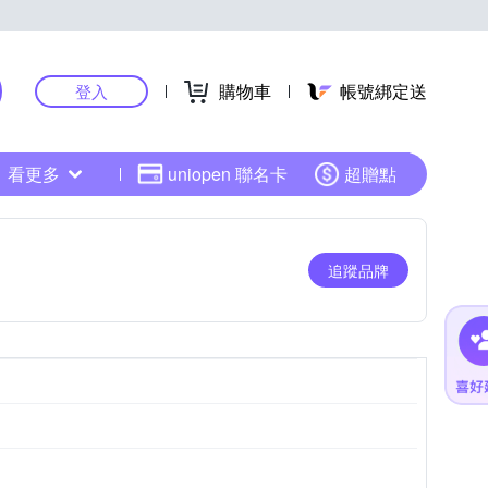
購物車
帳號綁定送
登入
看更多
uniopen 聯名卡
超贈點
追蹤品牌