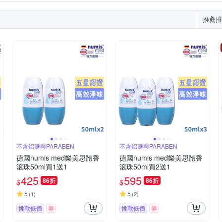
推薦排
不含鋁鹽與PARABEN
不含鋁鹽與PARABEN
德國numis med樂美思體香
德國numis med樂美思體香
滾珠50ml買1送1
滾珠50ml買2送1
425
595
86折
86折
$
$
5
5
(
1
)
(
2
)
挑戰低價
券
挑戰低價
券