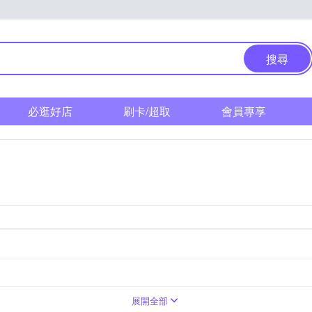
搜尋
必逛好店
刷卡/超取
會員專享
展開全部