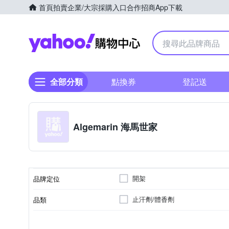
首頁
拍賣
企業/大宗採購入口
合作招商
App下載
Yahoo購物中心
全部分類
點換券
登記送
Algemarin 海馬世家
開架
品牌定位
止汗劑/體香劑
品類
5年(實際效期依瓶身所示)
大人
各種肌膚
身體保養
製造日期/有效日期
適用對象
適用膚質
適用部位