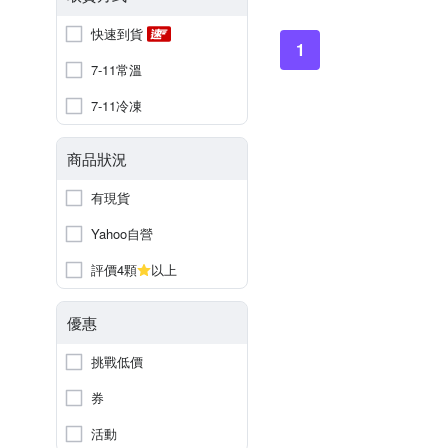
快速到貨
1
7-11常溫
7-11冷凍
商品狀況
有現貨
Yahoo自營
評價4顆
以上
優惠
挑戰低價
券
活動