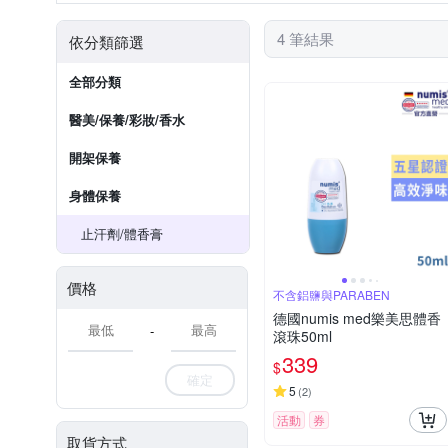
4 筆結果
依分類篩選
全部分類
醫美/保養/彩妝/香水
開架保養
身體保養
止汗劑/體香膏
價格
不含鋁鹽與PARABEN
德國numis med樂美思體香
-
滾珠50ml
339
$
確定
5
(
2
)
活動
券
取貨方式