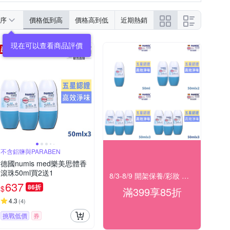
序
價格低到高
價格高到低
近期熱銷
現在可以查看商品評價
不含鋁鹽與PARABEN
德國numis med樂美思體香
滾珠50ml買2送1
8/3-8/9 開架保養/彩妝 滿399結帳85折
637
86折
$
滿399享85折
4.3
(
4
)
挑戰低價
券