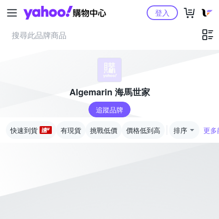
Yahoo購物中心
登入
Algemarin 海馬世家
追蹤品牌
快速到貨
有現貨
挑戰低價
價格低到高
排序
更多