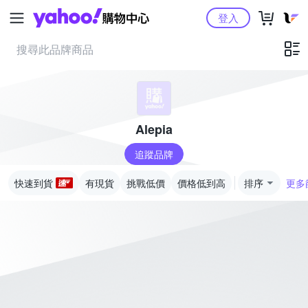
Yahoo購物中心
登入
Alepia
追蹤品牌
快速到貨
有現貨
挑戰低價
價格低到高
排序
更多