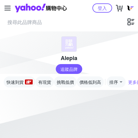
Yahoo購物中心
登入
Alepia
追蹤品牌
快速到貨
有現貨
挑戰低價
價格低到高
排序
更多