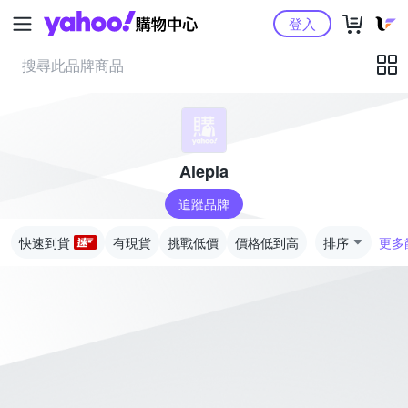
Yahoo購物中心
登入
Alepia
追蹤品牌
快速到貨
有現貨
挑戰低價
價格低到高
排序
更多