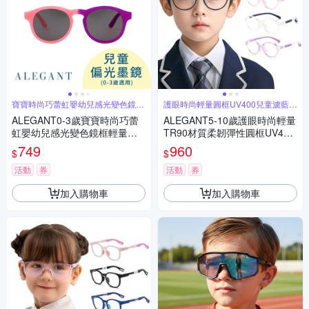
寶寶時尚巧蕾虹嬰幼兒感光變色鏡框
護眼時尚輕量圓框UV400兒童濾藍光
輕量墨鏡
眼鏡
ALEGANT0-3歲寶寶時尚巧蕾
ALEGANT5-10歲護眼時尚輕量
虹嬰幼兒感光變色鏡框輕量彈
TR90材質柔韌彈性圓框UV400
性太陽眼鏡│UV400偏光墨鏡│
兒童濾藍光眼鏡│台灣品牌│開
749
960
$
$
台灣品牌
學用品│外出穿搭
活動
券
活動
券
加入購物車
加入購物車