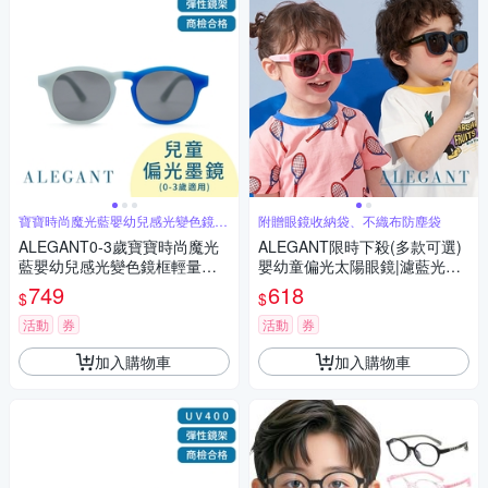
寶寶時尚魔光藍嬰幼兒感光變色鏡框
附贈眼鏡收納袋、不織布防塵袋
輕量墨鏡
ALEGANT0-3歲寶寶時尚魔光
ALEGANT限時下殺(多款可選)
藍嬰幼兒感光變色鏡框輕量彈
嬰幼童偏光太陽眼鏡|濾藍光眼
性太陽眼鏡│UV400偏光墨鏡│
鏡|兒童太陽眼鏡|墨鏡
749
618
$
$
台灣品牌
活動
券
活動
券
加入購物車
加入購物車