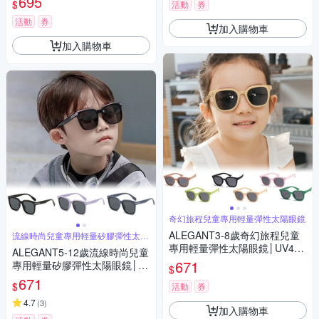
695
$
活動
券
活動
券
加入購物車
加入購物車
奇幻旅程兒童專用輕量彈性太陽眼鏡
ALEGANT3-8歲奇幻旅程兒童
流線時尚兒童專用輕量矽膠彈性太陽
眼鏡
專用輕量彈性太陽眼鏡│UV400
ALEGANT5-12歲流線時尚兒童
偏光墨鏡│台灣品牌│6色
671
專用輕量矽膠彈性太陽眼鏡│U
$
V400偏光墨鏡│台灣品牌│3色
671
$
活動
券
4.7
(
3
)
加入購物車