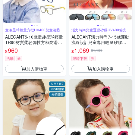
童趣星球輕量方框UV400兒童濾藍光
活力時尚兒童運動矽膠UV400偏光墨
眼鏡
鏡
ALEGANT5-10歲童趣星球輕量
ALEGANT活力時尚7-15歲運動
TR90材質柔韌彈性方框防滑彈
流線設計兒童專用輕量矽膠彈
簧鏡腳│台灣品牌│開學用品│
性太陽眼鏡│UV400偏光墨鏡│
960
1,069
$1,169
$
$
外出穿搭
台灣品牌
活動
券
限時下殺
券
加入購物車
加入購物車