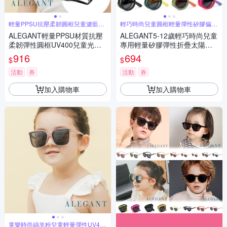
輕量PPSU抗壓柔韌圓框兒童濾藍光
輕巧時尚兒童圓框輕量彈性矽膠偏光
眼鏡
折疊墨鏡
ALEGANT輕量PPSU材質抗壓
ALEGANT5-12歲輕巧時尚兒童
柔韌彈性圓框UV400兒童光學
專用輕量矽膠彈性折疊太陽眼
濾藍光眼鏡
鏡│UV400偏光墨鏡│台灣品牌
916
694
$
$
│4色
活動
券
活動
券
加入購物車
加入購物車
童樂時尚綿羊粉兒童輕量彈性UV400