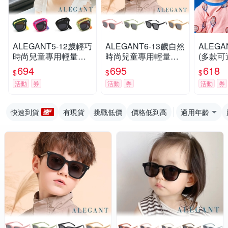
ALEGANT5-12歲輕巧
ALEGANT6-13歲自然
ALEG
時尚兒童專用輕量矽
時尚兒童專用輕量矽
(多款可
膠彈性折疊太陽眼鏡│
膠彈性太陽眼鏡│UV4
太陽眼鏡
694
695
618
$
$
$
UV400偏光墨鏡│台灣
00偏光墨鏡│台灣品牌
兒童太
活動
券
活動
券
活動
券
品牌
│4色
快速到貨
有現貨
挑戰低價
價格低到高
適用年齡