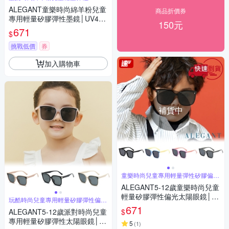
墨鏡
ALEGANT童樂時尚綿羊粉兒童
商品折價券
專用輕量矽膠彈性墨鏡│UV400
150元
方框太陽眼鏡
671
$
挑戰低價
券
加入購物車
補貨中
童樂時尚兒童專用輕量彈性矽膠偏光
太陽眼鏡
ALEGANT5-12歲童樂時尚兒童
輕量矽膠彈性偏光太陽眼鏡│U
玩酷時尚兒童專用輕量矽膠彈性偏光
V400墨鏡│台灣品牌│4色
太陽眼鏡
671
$
ALEGANT5-12歲派對時尚兒童
專用輕量矽膠彈性太陽眼鏡│U
5
(
1
)