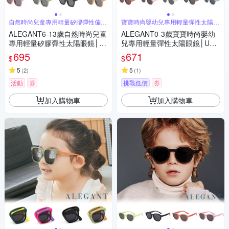
自然時尚兒童專用輕量矽膠彈性偏光
寶寶時尚嬰幼兒專用輕量彈性太陽眼
太陽眼鏡
鏡
ALEGANT6-13歲自然時尚兒童
ALEGANT0-3歲寶寶時尚嬰幼
專用輕量矽膠彈性太陽眼鏡│U
兒專用輕量彈性太陽眼鏡│UV4
V400偏光墨鏡│台灣品牌│4色
00偏光墨鏡│台灣品牌│6色
695
671
$
$
5
5
(
2
)
(
1
)
活動
券
挑戰低價
券
加入購物車
加入購物車