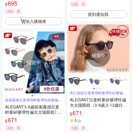
V400偏光墨鏡│台灣品牌│4色
695
$
活動
券
活動
券
貨到通知我
加入購物車
補貨中
補貨中
奇幻探險兒童專用輕量彈性矽膠偏光
太陽眼鏡
ALEGANT兒童輕量矽膠彈性偏
探索霧感兒童專用輕量彈性矽膠偏光
太陽眼鏡
光太陽眼鏡（3-8歲,5-12歲任
ALEGANT3-8歲探索霧感兒童
選）
671
輕量矽膠彈性偏光太陽眼鏡│U
$
V400墨鏡│台灣品牌│4色
671
$
5
(
2
)
活動
券
活動
券